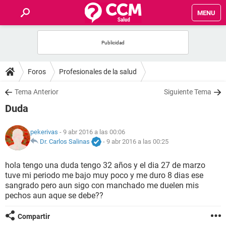
MENU
INICIO
FOROS
Foros
Profesionales de la salud
SALUD
Tema Anterior
Siguiente Tema
Duda
FAMILIA
pekerivas
- 9 abr 2016 a las 00:06
NUTRICIÓN
Dr. Carlos Salinas
-
9 abr 2016 a las 00:25
hola tengo una duda tengo 32 años y el dia 27 de marzo
BIENESTAR
tuve mi periodo me bajo muy poco y me duro 8 dias ese
sangrado pero aun sigo con manchado me duelen mis
SEXUALIDAD
pechos aun aque se debe??
Compartir
GLOSARIO