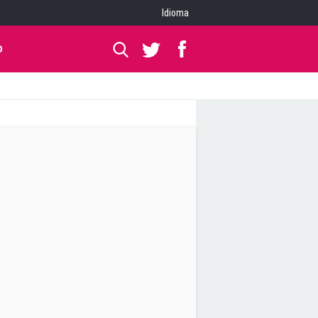
Idioma
O