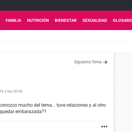
FAMILIA
NUTRICIÓN
BIENESTAR
SEXUALIDAD
GLOSARI
Siguiente Tema
16 a las 00:45
conozco mucho del tema... tuve relaciones y al otro
de quedar embarazada??