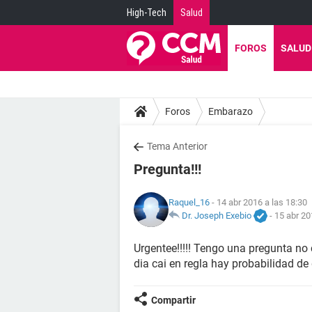
High-Tech
Salud
FOROS
SALUD
Foros
Embarazo
Tema Anterior
Pregunta!!!
Raquel_16
- 14 abr 2016 a las 18:30
Dr. Joseph Exebio
-
15 abr 20
Urgentee!!!!! Tengo una pregunta no 
dia cai en regla hay probabilidad 
Compartir