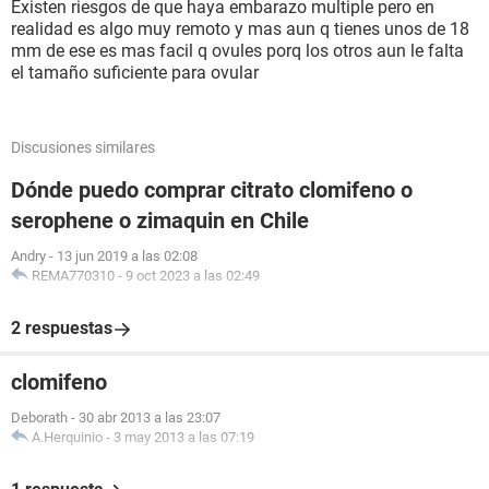
Existen riesgos de que haya embarazo multiple pero en
realidad es algo muy remoto y mas aun q tienes unos de 18
mm de ese es mas facil q ovules porq los otros aun le falta
el tamaño suficiente para ovular
Discusiones similares
Dónde puedo comprar citrato clomifeno o
serophene o zimaquin en Chile
Andry
-
13 jun 2019 a las 02:08
REMA770310
-
9 oct 2023 a las 02:49
2 respuestas
clomifeno
Deborath
-
30 abr 2013 a las 23:07
A.Herquinio
-
3 may 2013 a las 07:19