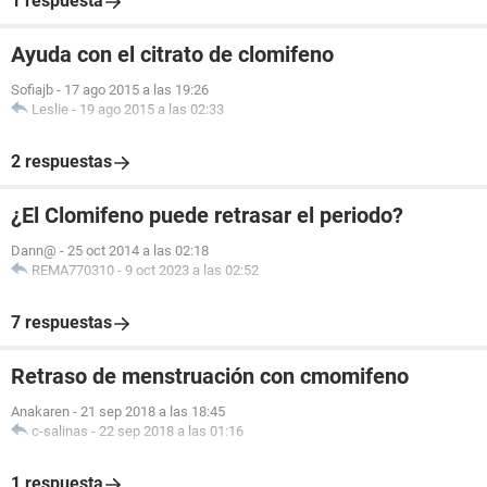
1 respuesta
Ayuda con el citrato de clomifeno
Sofiajb
-
17 ago 2015 a las 19:26
Leslie
-
19 ago 2015 a las 02:33
2 respuestas
¿El Clomifeno puede retrasar el periodo?
Dann@
-
25 oct 2014 a las 02:18
REMA770310
-
9 oct 2023 a las 02:52
7 respuestas
Retraso de menstruación con cmomifeno
Anakaren
-
21 sep 2018 a las 18:45
c-salinas
-
22 sep 2018 a las 01:16
1 respuesta