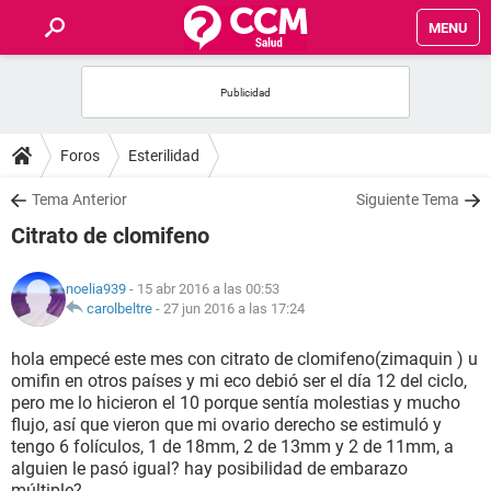
MENU
INICIO
FOROS
Foros
Esterilidad
SALUD
Tema Anterior
Siguiente Tema
Citrato de clomifeno
FAMILIA
noelia939
- 15 abr 2016 a las 00:53
NUTRICIÓN
carolbeltre
-
27 jun 2016 a las 17:24
hola empecé este mes con citrato de clomifeno(zimaquin ) u
BIENESTAR
omifin en otros países y mi eco debió ser el día 12 del ciclo,
pero me lo hicieron el 10 porque sentía molestias y mucho
SEXUALIDAD
flujo, así que vieron que mi ovario derecho se estimuló y
tengo 6 folículos, 1 de 18mm, 2 de 13mm y 2 de 11mm, a
alguien le pasó igual? hay posibilidad de embarazo
GLOSARIO
múltiple?