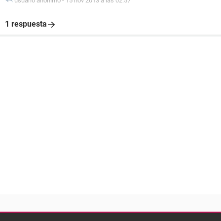
usuario anónimo
-
15 nov 2013 a las 02:57
1 respuesta