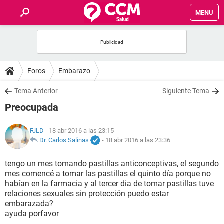
MENU
INICIO
FOROS
Foros
Embarazo
SALUD
Tema Anterior
Siguiente Tema
Preocupada
FAMILIA
FJLD
- 18 abr 2016 a las 23:15
NUTRICIÓN
Dr. Carlos Salinas
-
18 abr 2016 a las 23:36
tengo un mes tomando pastillas anticonceptivas, el segundo
BIENESTAR
mes comencé a tomar las pastillas el quinto día porque no
habían en la farmacia y al tercer dia de tomar pastillas tuve
SEXUALIDAD
relaciones sexuales sin protección puedo estar
embarazada?
ayuda porfavor
GLOSARIO