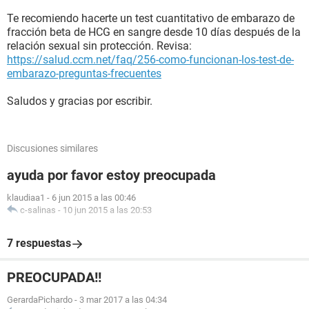
Te recomiendo hacerte un test cuantitativo de embarazo de
fracción beta de HCG en sangre desde 10 días después de la
relación sexual sin protección. Revisa:
https://salud.ccm.net/faq/256-como-funcionan-los-test-de-
embarazo-preguntas-frecuentes
Saludos y gracias por escribir.
Discusiones similares
ayuda por favor estoy preocupada
klaudiaa1
-
6 jun 2015 a las 00:46
c-salinas
-
10 jun 2015 a las 20:53
7 respuestas
PREOCUPADA!!
GerardaPichardo
-
3 mar 2017 a las 04:34