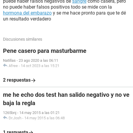
puede haber falsos negativos de
sangre
como casera, pero
no puede haber falsos positivos todo se mide con la
hormona del embarazo
y se me hace pronto para que te dé
un resultado verdadero
Discusiones similares
Pene casero para masturbarme
Natillas
-
23 ago 2020 a las 06:11
Afree
-
14 oct 2023 a las 15:21
2 respuestas
me he echo dos test han salido negativo y no ve
baja la regla
1265bnj
-
14 may 2015 a las 01:21
Dr.Josh
-
14 may 2015 a las 06:48
1 respuesta