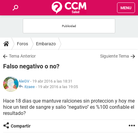
MENU
INICIO
FOROS
Foros
Embarazo
SALUD
Tema Anterior
Siguiente Tema
Falso negativo o no?
FAMILIA
AleGV
- 19 abr 2016 a las 18:31
NUTRICIÓN
itzaee
-
19 abr 2016 a las 19:05
Hace 18 dias que mantuve ralciones sin proteccion y hoy me
BIENESTAR
hice un test de sangre y salio "negativo" es %100 confiable el
resultado?
SEXUALIDAD
Compartir
GLOSARIO