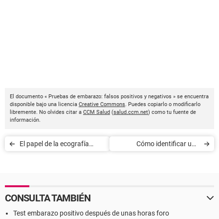
El documento « Pruebas de embarazo: falsos positivos y negativos » se encuentra
disponible bajo una licencia
Creative Commons
. Puedes copiarlo o modificarlo
libremente. No olvides citar a
CCM Salud
(
salud.ccm.net
) como tu fuente de
información.
El papel de la ecografía
Cómo identificar una
transvaginal en el
amenaza de aborto
embarazo
CONSULTA TAMBIÉN
Test embarazo positivo después de unas horas foro