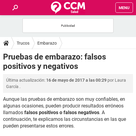
MENU
INICIO
FOROS
Trucos
Embarazo
SALUD
Pruebas de embarazo: falsos
positivos y negativos
FAMILIA
Última actualización:
16 de mayo de 2017 a las 00:29
por
Laura
NUTRICIÓN
García
.
Aunque las pruebas de embarazo son muy confiables, en
BIENESTAR
algunas ocasiones, pueden producir resultados erróneos
llamados
falsos positivos o falsos negativos
. A
SEXUALIDAD
continuación, te explicamos las circunstancias en las que
pueden presentarse estos errores.
GLOSARIO