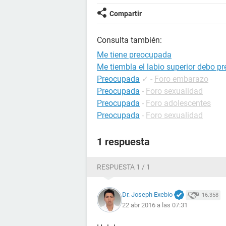
Compartir
Consulta también:
Me tiene preocupada
Me tiembla el labio superior debo 
Preocupada
✓
-
Foro embarazo
Preocupada
-
Foro sexualidad
Preocupada
-
Foro adolescentes
Preocupada
-
Foro sexualidad
1 respuesta
RESPUESTA 1 / 1
Dr. Joseph Exebio
16.358
22 abr 2016 a las 07:31