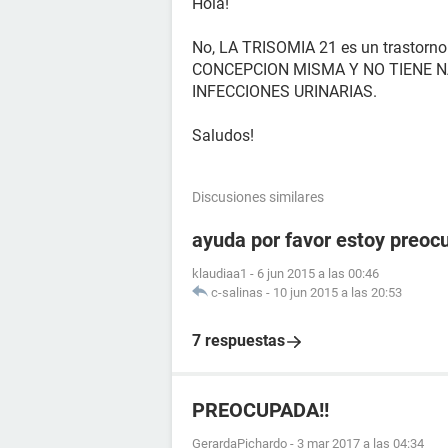
Hola!
No, LA TRISOMIA 21 es un trasto
CONCEPCION MISMA Y NO TIENE 
INFECCIONES URINARIAS.
Saludos!
Discusiones similares
ayuda por favor estoy preoc
klaudiaa1
-
6 jun 2015 a las 00:46
c-salinas
-
10 jun 2015 a las 20:53
7 respuestas
PREOCUPADA!!
GerardaPichardo
-
3 mar 2017 a las 04:34