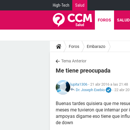
High-Tech
Salud
FOROS
SALUD
Foros
Embarazo
Tema Anterior
Me tiene preocupada
lupita1306
- 21 abr 2016 a las 21:48
Dr. Joseph Exebio
-
22 abr 20
Buenas tardes quisiera que me resu
meses me tuvieron que internar por 
ampoyas digame eso tiene que influ
de down