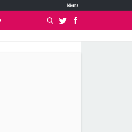
Idioma
O