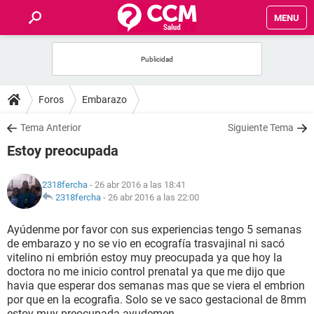
MENU
INICIO
FOROS
Foros
Embarazo
SALUD
Tema Anterior
Siguiente Tema
Estoy preocupada
FAMILIA
2318fercha
- 26 abr 2016 a las 18:41
NUTRICIÓN
2318fercha
-
26 abr 2016 a las 22:00
Ayúdenme por favor con sus experiencias tengo 5 semanas
BIENESTAR
de embarazo y no se vio en ecografía trasvajinal ni sacó
vitelino ni embrión estoy muy preocupada ya que hoy la
SEXUALIDAD
doctora no me inicio control prenatal ya que me dijo que
havia que esperar dos semanas mas que se viera el embrion
por que en la ecografia. Solo se ve saco gestacional de 8mm
GLOSARIO
estoy muy preocupada ayudemen