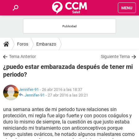
MENU
INICIO
FOROS
Foros
Embarazo
SALUD
Tema Anterior
Siguiente Tema
¿puedo estar embarazada después de tener mi
FAMILIA
periodo?
NUTRICIÓN
Jennifer-91
- 26 abr 2016 a las 18:37
Jennifer-91
-
27 abr 2016 a las 20:21
BIENESTAR
una semana antes de mi periodo tuve relaciones sin
protección, mi regla fue algo fuerte y con pocos coágulos y
SEXUALIDAD
duro lo mismo de siempre, la cuestión es que justo estaba
reiniciando mi tratamiento con anticonceptivos porque
tengo quistes ováricos, he notado algunos malestares como
GLOSARIO