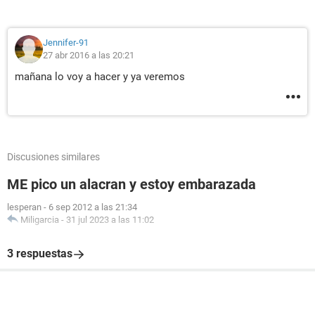
Jennifer-91
27 abr 2016 a las 20:21
mañana lo voy a hacer y ya veremos
Discusiones similares
ME pico un alacran y estoy embarazada
lesperan
-
6 sep 2012 a las 21:34
Miligarcia
-
31 jul 2023 a las 11:02
3 respuestas