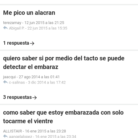
Me pico un alacran
terezamay
-
12 jun 2015 a las 21:25
Abigail P.
-
22 jun 2015 a las 15:35
1 respuesta
quiero saber si por medio del tacto se puede
detectar el embaraz
jaacqui
-
27 ago 2014 a las 01:41
c-salinas
-
3 dic 2014 a las 17:42
3 respuestas
como saber que estoy embarazada con solo
tocarme el vientre
ALLISTAIR
-
16 ene 2015 a las 23:28
aangelalopez
-
16 ene 2015 a las 23:34