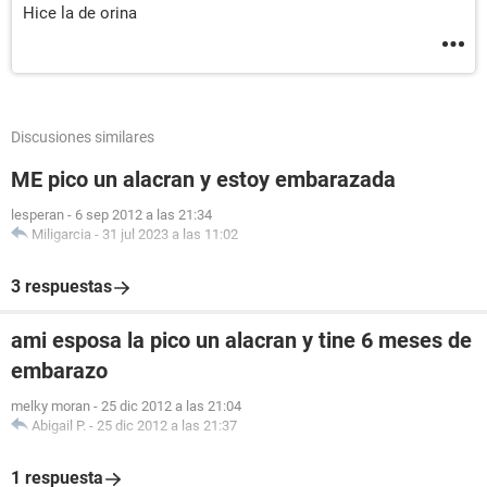
Hice la de orina
Discusiones similares
ME pico un alacran y estoy embarazada
lesperan
-
6 sep 2012 a las 21:34
Miligarcia
-
31 jul 2023 a las 11:02
3 respuestas
ami esposa la pico un alacran y tine 6 meses de
embarazo
melky moran
-
25 dic 2012 a las 21:04
Abigail P.
-
25 dic 2012 a las 21:37
1 respuesta