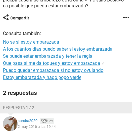
ea posible que pueda estar embarazada?
Compartir
Consulta también:
No se si estoy embarazada
A los cuántos dias puedo saber si estoy embarazada
Se puede estar embarazada y tener la regla
Que pasa si me da toques y estoy embarazada
✓
Puedo quedar embarazada si no estoy ovulando
Estoy embarazada y hago popo verde
2 respuestas
RESPUESTA 1 / 2
sandra2020f
29
2 may 2016 a las 19:44