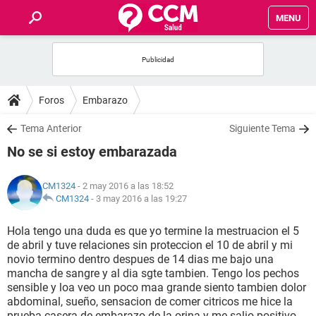
MENU
INICIO
FOROS
Foros
Embarazo
SALUD
Tema Anterior
Siguiente Tema
No se si estoy embarazada
FAMILIA
CM1324
- 2 may 2016 a las 18:52
NUTRICIÓN
CM1324
-
3 may 2016 a las 19:27
Hola tengo una duda es que yo termine la mestruacion el 5
BIENESTAR
de abril y tuve relaciones sin proteccion el 10 de abril y mi
novio termino dentro despues de 14 dias me bajo una
SEXUALIDAD
mancha de sangre y al dia sgte tambien. Tengo los pechos
sensible y loa veo un poco maa grande siento tambien dolor
abdominal, sueño, sensacion de comer citricos me hice la
GLOSARIO
prueba casera de embarazo de la orina y me salio positivo