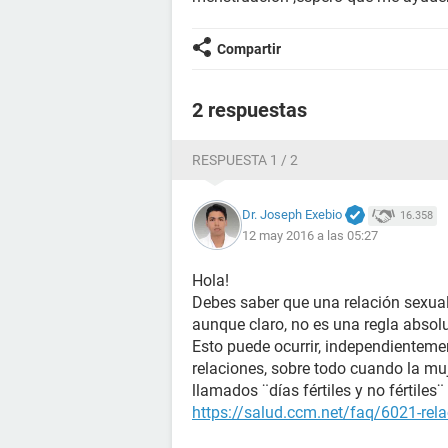
Compartir
2 respuestas
RESPUESTA 1 / 2
Dr. Joseph Exebio
16.358
12 may 2016 a las 05:27
Hola!
Debes saber que una relación sexual
aunque claro, no es una regla absol
Esto puede ocurrir, independienteme
relaciones, sobre todo cuando la muj
llamados ¨días fértiles y no fértile
https://salud.ccm.net/faq/6021-rela