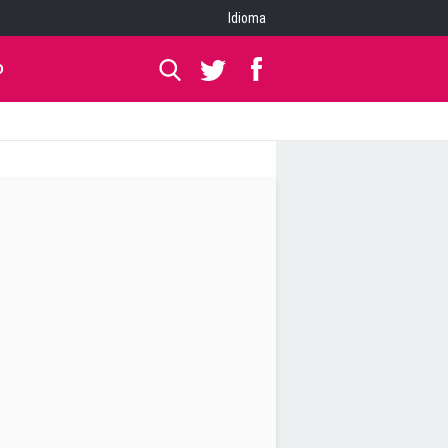
Idioma
O