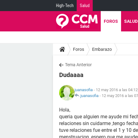
High-Tech
Salud
FOROS
SALUD
Foros
Embarazo
Tema Anterior
Dudaaaa
juanasofia
- 12 may 2016 a las 04:12
juanasofia
-
12 may 2016 a las 0
Hola,
queria que alguien me ayude mi fech
relaciones sin cuidarme ,tengo fecha
tuve relaciones fue entre el 1 y 10 
menstruacion ,espero que me ayude