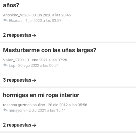
años?
Anonimo_9523
-
30 jun 2020 a las 23:46
Elcacas
-
1 jul 2020 a las 03:57
2 respuestas
Masturbarme con las uñas largas?
Vivian_2709
-
31 ene 2021 a las 07:28
Lop
-
20 ago 2022 a las 00:54
3 respuestas
hormigas en mi ropa interior
rosanna guzman paulino
-
28 dic 2012 a las 05:56
ririnayomi
-
2 dic 2021 a las 15:44
2 respuestas