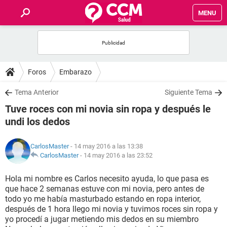
MENU
INICIO
FOROS
Foros
Embarazo
SALUD
Tema Anterior
Siguiente Tema
Tuve roces con mi novia sin ropa y después le
FAMILIA
undi los dedos
NUTRICIÓN
CarlosMaster
- 14 may 2016 a las 13:38
CarlosMaster
-
14 may 2016 a las 23:52
BIENESTAR
Hola mi nombre es Carlos necesito ayuda, lo que pasa es
que hace 2 semanas estuve con mi novia, pero antes de
SEXUALIDAD
todo yo me había masturbado estando en ropa interior,
después de 1 hora llego mi novia y tuvimos roces sin ropa y
yo procedí a jugar metiendo mis dedos en su miembro
GLOSARIO