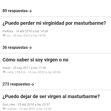
89 respuestas
¿Puedo perder mi virginidad por masturbarme?
melixxa
-
14 abr 2010 a las 14:24
yo
-
24 ene 2022 a las 18:56
36 respuestas
Cómo saber si soy virgen o no
mauri
-
25 sep 2011 a las 17:28
nete_139-kol
-
14 nov 2023 a las 00:04
273 respuestas
¿Puedo dejar de ser virgen al masturbarme?
Sun_Hee
-
25 abr 2018 a las 23:57
sabian
-
19 abr 2021 a las 13:39