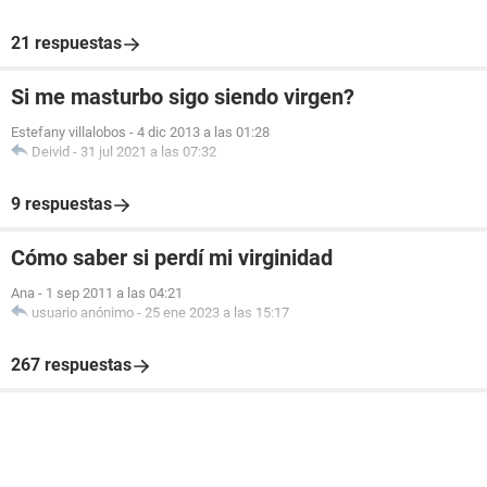
21 respuestas
Si me masturbo sigo siendo virgen?
Estefany villalobos
-
4 dic 2013 a las 01:28
Deivid
-
31 jul 2021 a las 07:32
9 respuestas
Cómo saber si perdí mi virginidad
Ana
-
1 sep 2011 a las 04:21
usuario anónimo
-
25 ene 2023 a las 15:17
267 respuestas