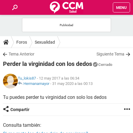
MENU
INICIO
FOROS
Foros
Sexualidad
SALUD
Tema Anterior
Siguiente Tema
Perder la virginidad con los dedos
Cerrado
FAMILIA
Tu_lokis87
- 12 may 2017 a las 06:34
NUTRICIÓN
Hermanamayor
-
31 may 2020 a las 00:13
Tu puedes perder tu virginidad con solo los dedos
BIENESTAR
Compartir
SEXUALIDAD
Consulta también:
GLOSARIO