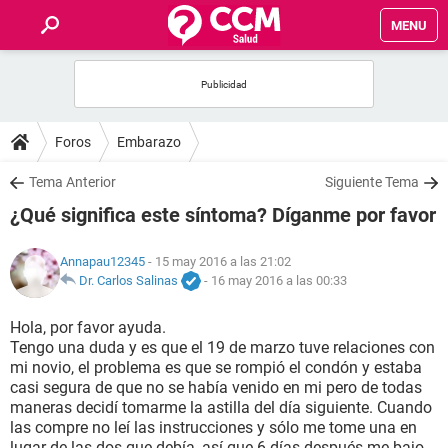
MENU
INICIO
FOROS
Foros
Embarazo
SALUD
Tema Anterior
Siguiente Tema
¿Qué significa este síntoma? Díganme por favor
FAMILIA
Annapau12345
- 15 may 2016 a las 21:02
NUTRICIÓN
Dr. Carlos Salinas
-
16 may 2016 a las 00:33
Hola, por favor ayuda.
BIENESTAR
Tengo una duda y es que el 19 de marzo tuve relaciones con
mi novio, el problema es que se rompió el condón y estaba
SEXUALIDAD
casi segura de que no se había venido en mi pero de todas
maneras decidí tomarme la astilla del día siguiente. Cuando
las compre no leí las instrucciones y sólo me tome una en
GLOSARIO
lugar de las dos que debía, así que 6 días después me bajo,