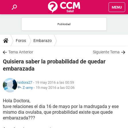
MENU
INICIO
FOROS
Foros
Embarazo
SALUD
Tema Anterior
Siguiente Tema
Quisiera saber la probabilidad de quedar
FAMILIA
embarazada
NUTRICIÓN
Isidora27
- 19 may 2016 a las 00:59
Z-amy
-
19 may 2016 a las 02:06
BIENESTAR
Hola Doctora,
tuve relaciones el dia 16 de mayo por la madrugada y ese
SEXUALIDAD
mismo dia ovulaba, que probabilidad existe que quede
embarazada???
GLOSARIO