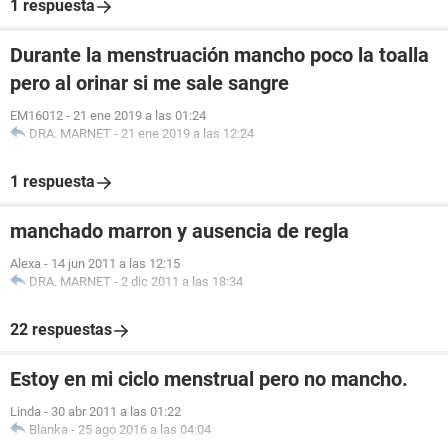
1 respuesta
Durante la menstruación mancho poco la toalla
pero al orinar si me sale sangre
EM16012
-
21 ene 2019 a las 01:24
DRA. MARNET
-
21 ene 2019 a las 12:24
1 respuesta
manchado marron y ausencia de regla
Alexa
-
14 jun 2011 a las 12:15
DRA. MARNET
-
2 dic 2011 a las 18:34
22 respuestas
Estoy en mi ciclo menstrual pero no mancho.
Linda
-
30 abr 2011 a las 01:22
Blanka
-
25 ago 2016 a las 04:04