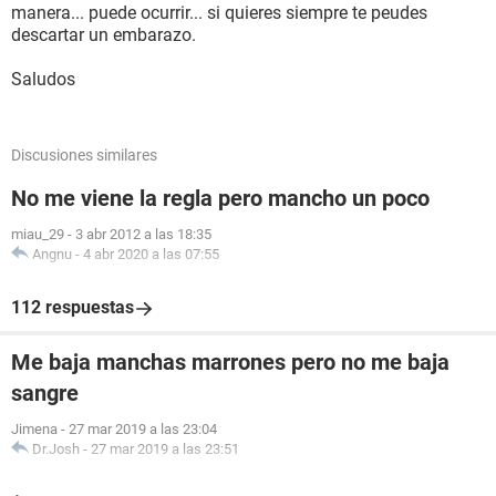
manera... puede ocurrir... si quieres siempre te peudes
descartar un embarazo.
Saludos
Discusiones similares
No me viene la regla pero mancho un poco
miau_29
-
3 abr 2012 a las 18:35
Angnu
-
4 abr 2020 a las 07:55
112 respuestas
Me baja manchas marrones pero no me baja
sangre
Jimena
-
27 mar 2019 a las 23:04
Dr.Josh
-
27 mar 2019 a las 23:51