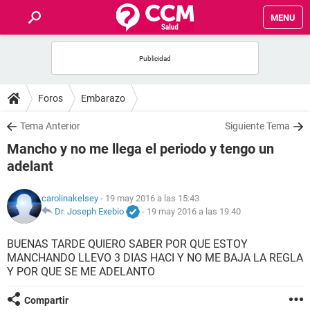
MENU
INICIO
FOROS
Foros
Embarazo
SALUD
Tema Anterior
Siguiente Tema
Mancho y no me llega el periodo y tengo un
FAMILIA
adelant
NUTRICIÓN
carolinakelsey
- 19 may 2016 a las 15:43
Dr. Joseph Exebio
-
19 may 2016 a las 19:40
BIENESTAR
BUENAS TARDE QUIERO SABER POR QUE ESTOY
MANCHANDO LLEVO 3 DIAS HACI Y NO ME BAJA LA REGLA
SEXUALIDAD
Y POR QUE SE ME ADELANTO
GLOSARIO
Compartir