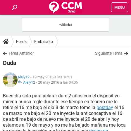
MENU
INICIO
FOROS
Foros
Embarazo
SALUD
Tema Anterior
Siguiente Tema
Duda
FAMILIA
Alely12
- 19 may 2016 a las 16:51
NUTRICIÓN
Alely12
-
20 may 2016 a las 04:06
Buen día solo para aclarar dure 2 años con el dispositivo
BIENESTAR
mirena nunca regle durante ese tiempo en febrero me lo
retire el 16 me bajo el día 8 de marzo tome la
postday
el 16
SEXUALIDAD
de marzo me bajo el 20 me inyecte la anticonceptiva el 16
de abril me bajo de nuevo me inyecte el 20 de abril y hoy
estamos a 19 de mayo y no me ha bajado mañana me toca
GLOSARIO
de nuevo la inyección me la pondre o hay
riesgo de