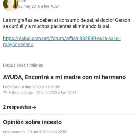
Sam
23 may 2016 a las 10:24
Las migrañas se deben al consumo de sal, el doctor Gerson
se curó él y a muchos pacientes eliminando la sal.
https://salud.ccm.net/forum/affich-982890-es-la-sal-el-
mayor-veneno
Discusiones similares
AYUDA, Encontré a mi madre con mi hermano
LoganSG
-
8 ene 2023 a las 01:02
Fabriciodongo
-
19 ene 2023 a las 11:31
2 respuestas
Opinión sobre incesto
emeprosario
-
13 oct 2019 a las 22:52