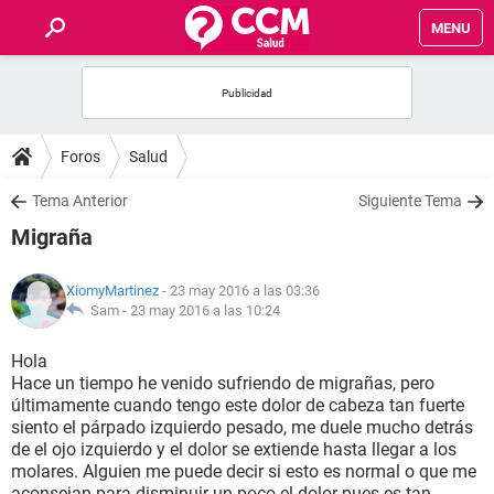
MENU
INICIO
FOROS
Foros
Salud
SALUD
Tema Anterior
Siguiente Tema
Migraña
FAMILIA
XiomyMartinez
- 23 may 2016 a las 03:36
NUTRICIÓN
Sam -
23 may 2016 a las 10:24
Hola
BIENESTAR
Hace un tiempo he venido sufriendo de migrañas, pero
últimamente cuando tengo este dolor de cabeza tan fuerte
SEXUALIDAD
siento el párpado izquierdo pesado, me duele mucho detrás
de el ojo izquierdo y el dolor se extiende hasta llegar a los
molares. Alguien me puede decir si esto es normal o que me
GLOSARIO
aconsejan para disminuir un poco el dolor pues es tan