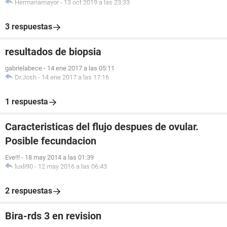
Hermanamayor
-
13 oct 2019 a las 23:33
3 respuestas
resultados de biopsia
gabrielabece
-
14 ene 2017 a las 05:11
Dr.Josh
-
14 ene 2017 a las 17:16
1 respuesta
Caracteristicas del flujo despues de ovular.
Posible fecundacion
Eve!!!
-
18 may 2014 a las 01:39
luxli90
-
12 may 2016 a las 06:43
2 respuestas
Bira-rds 3 en revision