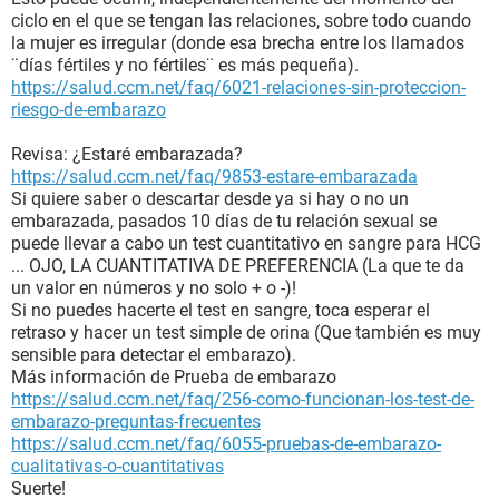
ciclo en el que se tengan las relaciones, sobre todo cuando
la mujer es irregular (donde esa brecha entre los llamados
¨días fértiles y no fértiles¨ es más pequeña).
https://salud.ccm.net/faq/6021-relaciones-sin-proteccion-
riesgo-de-embarazo
Revisa: ¿Estaré embarazada?
https://salud.ccm.net/faq/9853-estare-embarazada
Si quiere saber o descartar desde ya si hay o no un
embarazada, pasados 10 días de tu relación sexual se
puede llevar a cabo un test cuantitativo en sangre para HCG
... OJO, LA CUANTITATIVA DE PREFERENCIA (La que te da
un valor en números y no solo + o -)!
Si no puedes hacerte el test en sangre, toca esperar el
retraso y hacer un test simple de orina (Que también es muy
sensible para detectar el embarazo).
Más información de Prueba de embarazo
https://salud.ccm.net/faq/256-como-funcionan-los-test-de-
embarazo-preguntas-frecuentes
https://salud.ccm.net/faq/6055-pruebas-de-embarazo-
cualitativas-o-cuantitativas
Suerte!