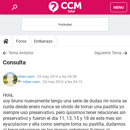
MENU
INICIO
FOROS
Foros
Embarazo
SALUD
Tema Anterior
Siguiente Tema
Consulta
FAMILIA
rober-sam
- 23 may 2016 a las 06:38
NUTRICIÓN
rober-sam
-
24 may 2016 a las 04:13
Hola,
BIENESTAR
soy bruno nuevamente tengo una serie de dudas mi novia se
cuida desde enero nunca se olvido de tomar una pastilla yo
SEXUALIDAD
siempre uso preservativo, pero quisimos tener relaciones sin
preservativo y fueron el día 11, 13, 15 y 18 de este mes sin
eyaculacion y ella como siempre toma su pastilla, dudamos
GLOSARIO
al tener relaciones,en los meses anteriores fuimos al