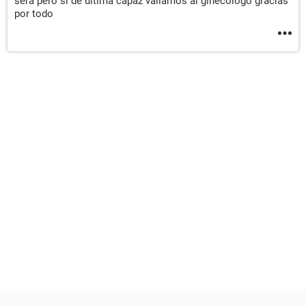
sera pero si de ultima capaz vallamos al ginecologo gracias
por todo