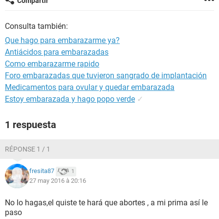
Compartir
Consulta también:
Que hago para embarazarme ya?
Antiácidos para embarazadas
Como embarazarme rapido
Foro embarazadas que tuvieron sangrado de implantación
Medicamentos para ovular y quedar embarazada
Estoy embarazada y hago popo verde
✓
1 respuesta
RÉPONSE 1 / 1
fresita87
1
27 may 2016 à 20:16
No lo hagas,el quiste te hará que abortes , a mi prima así le
paso