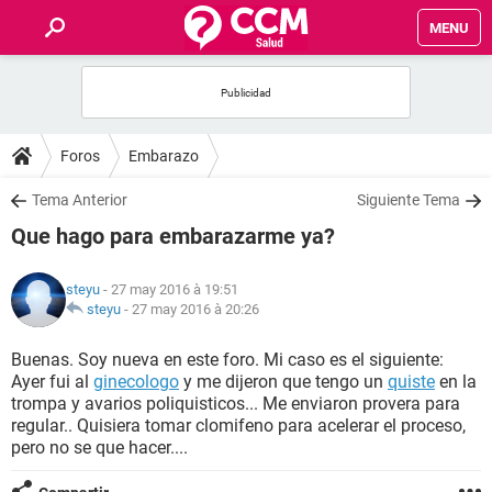
MENU
INICIO
FORUMS
Foros
Embarazo
SALUD
Tema Anterior
Siguiente Tema
Que hago para embarazarme ya?
FAMILIA
steyu
- 27 may 2016 à 19:51
NUTRICIÓN
steyu
-
27 may 2016 à 20:26
Buenas. Soy nueva en este foro. Mi caso es el siguiente:
BIENESTAR
Ayer fui al
ginecologo
y me dijeron que tengo un
quiste
en la
trompa y avarios poliquisticos... Me enviaron provera para
SEXUALIDAD
regular.. Quisiera tomar clomifeno para acelerar el proceso,
pero no se que hacer....
GLOSARIO