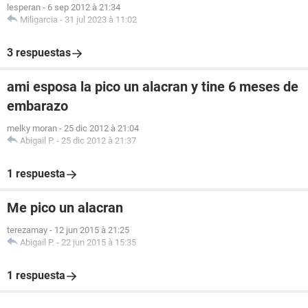
lesperan
-
6 sep 2012 à 21:34
Miligarcia
-
31 jul 2023 à 11:02
3 respuestas
ami esposa la pico un alacran y tine 6 meses de
embarazo
melky moran
-
25 dic 2012 à 21:04
Abigail P.
-
25 dic 2012 à 21:37
1 respuesta
Me pico un alacran
terezamay
-
12 jun 2015 à 21:25
Abigail P.
-
22 jun 2015 à 15:35
1 respuesta