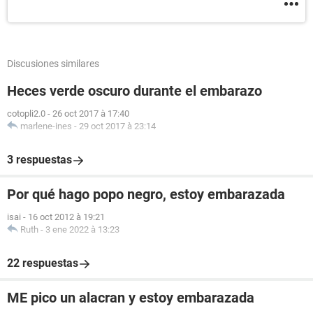
Discusiones similares
Heces verde oscuro durante el embarazo
cotopli2.0
-
26 oct 2017 à 17:40
marlene-ines
-
29 oct 2017 à 23:14
3 respuestas
Por qué hago popo negro, estoy embarazada
isai
-
16 oct 2012 à 19:21
Ruth
-
3 ene 2022 à 13:23
22 respuestas
ME pico un alacran y estoy embarazada