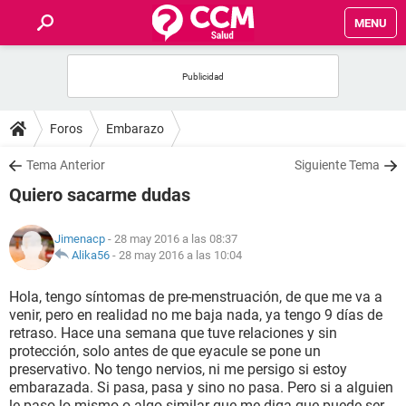
MENU
INICIO
FOROS
Foros
Embarazo
SALUD
Tema Anterior
Siguiente Tema
Quiero sacarme dudas
FAMILIA
Jimenacp
- 28 may 2016 a las 08:37
NUTRICIÓN
Alika56
-
28 may 2016 a las 10:04
Hola, tengo síntomas de pre-menstruación, de que me va a
BIENESTAR
venir, pero en realidad no me baja nada, ya tengo 9 días de
retraso. Hace una semana que tuve relaciones y sin
SEXUALIDAD
protección, solo antes de que eyacule se pone un
preservativo. No tengo nervios, ni me persigo si estoy
embarazada. Si pasa, pasa y sino no pasa. Pero si a alguien
GLOSARIO
le paso lo mismo o algo similar que me diga que puede ser.