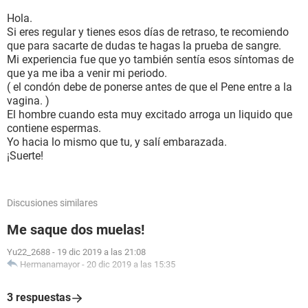
Hola.
Si eres regular y tienes esos días de retraso, te recomiendo
que para sacarte de dudas te hagas la prueba de sangre.
Mi experiencia fue que yo también sentía esos síntomas de
que ya me iba a venir mi periodo.
( el condón debe de ponerse antes de que el Pene entre a la
vagina. )
El hombre cuando esta muy excitado arroga un liquido que
contiene espermas.
Yo hacia lo mismo que tu, y salí embarazada.
¡Suerte!
Discusiones similares
Me saque dos muelas!
Yu22_2688
-
19 dic 2019 a las 21:08
Hermanamayor
-
20 dic 2019 a las 15:35
3 respuestas