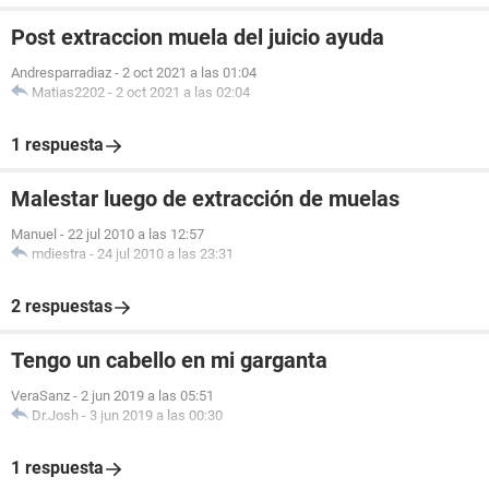
Post extraccion muela del juicio ayuda
Andresparradiaz
-
2 oct 2021 a las 01:04
Matias2202
-
2 oct 2021 a las 02:04
1 respuesta
Malestar luego de extracción de muelas
Manuel
-
22 jul 2010 a las 12:57
mdiestra
-
24 jul 2010 a las 23:31
2 respuestas
Tengo un cabello en mi garganta
VeraSanz
-
2 jun 2019 a las 05:51
Dr.Josh
-
3 jun 2019 a las 00:30
1 respuesta