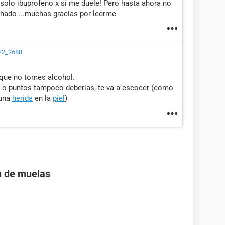
olo ibuprofeno x si me duele! Pero hasta ahora no
hado ...muchas gracias por leerme
22_2688
 que no tomes alcohol.
 o puntos tampoco deberias, te va a escocer (como
 una
herida
en la
piel
)
n de muelas