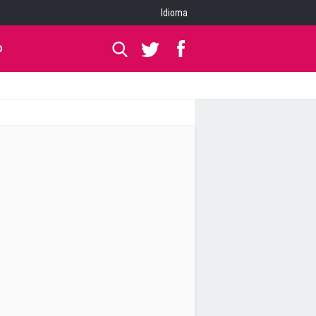
Idioma
O