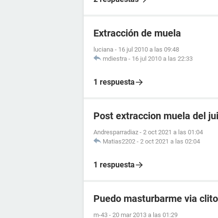
Extracción de muela
luciana
-
16 jul 2010 a las 09:48
mdiestra
-
16 jul 2010 a las 22:33
1 respuesta
Post extraccion muela del ju
Andresparradiaz
-
2 oct 2021 a las 01:04
Matias2202
-
2 oct 2021 a las 02:04
1 respuesta
Puedo masturbarme via clito
m-43
-
20 mar 2013 a las 01:29