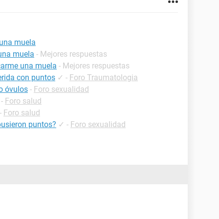
 una muela
una muela
- Mejores respuestas
carme una muela
- Mejores respuestas
erida con puntos
✓
-
Foro Traumatologia
o óvulos
-
Foro sexualidad
-
Foro salud
-
Foro salud
pusieron puntos?
✓
-
Foro sexualidad