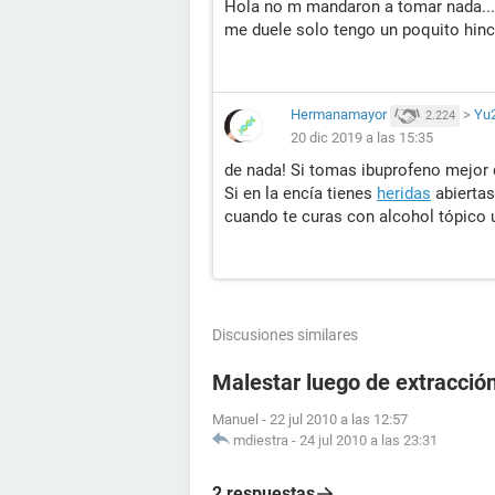
Hola no m mandaron a tomar nada...s
me duele solo tengo un poquito hinc
Hermanamayor
>
Yu
2.224
20 dic 2019 a las 15:35
de nada! Si tomas ibuprofeno mejor
Si en la encía tienes
heridas
abiertas
cuando te curas con alcohol tópico
Discusiones similares
Malestar luego de extracció
Manuel
-
22 jul 2010 a las 12:57
mdiestra
-
24 jul 2010 a las 23:31
2 respuestas