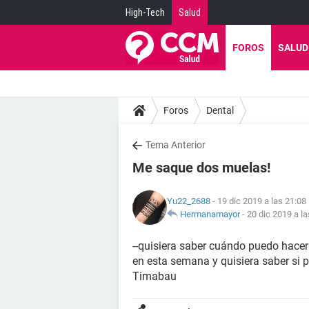
High-Tech
Salud
FOROS
SALUD
Foros
Dental
Tema Anterior
Me saque dos muelas!
Yu22_2688
- 19 dic 2019 a las 21:08
Hermanamayor
-
20 dic 2019 a la
--quisiera saber cuándo puedo hace
en esta semana y quisiera saber si 
Timabau