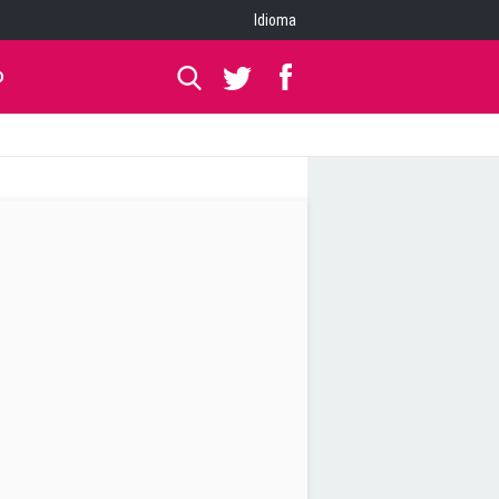
Idioma
O