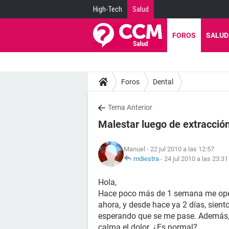
High-Tech
Salud
FOROS
SALUD
Foros
Dental
Tema Anterior
Malestar luego de extracció
Manuel
- 22 jul 2010 a las 12:57
mdiestra
-
24 jul 2010 a las 23:31
Hola,
Hace poco más de 1 semana me opera
ahora, y desde hace ya 2 días, sien
esperando que se me pase. Además, 
calma el dolor. ¿Es normal?