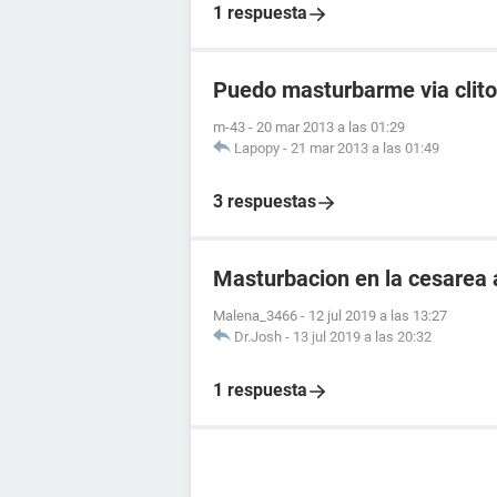
1 respuesta
Puedo masturbarme via clito
m-43
-
20 mar 2013 a las 01:29
Lapopy
-
21 mar 2013 a las 01:49
3 respuestas
Masturbacion en la cesarea a
Malena_3466
-
12 jul 2019 a las 13:27
Dr.Josh
-
13 jul 2019 a las 20:32
1 respuesta