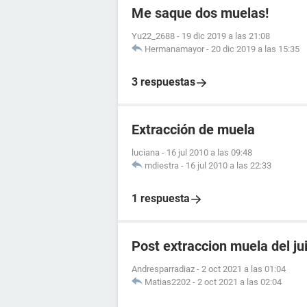
Me saque dos muelas!
Yu22_2688
-
19 dic 2019 a las 21:08
Hermanamayor
-
20 dic 2019 a las 15:35
3 respuestas
Extracción de muela
luciana
-
16 jul 2010 a las 09:48
mdiestra
-
16 jul 2010 a las 22:33
1 respuesta
Post extraccion muela del ju
Andresparradiaz
-
2 oct 2021 a las 01:04
Matias2202
-
2 oct 2021 a las 02:04