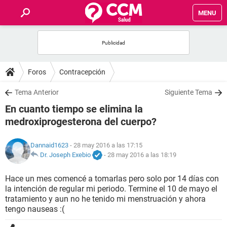
MENU
INICIO
FOROS
Foros
Contracepción
SALUD
Tema Anterior
Siguiente Tema
En cuanto tiempo se elimina la
FAMILIA
medroxiprogesterona del cuerpo?
NUTRICIÓN
Dannaid1623
- 28 may 2016 a las 17:15
Dr. Joseph Exebio
-
28 may 2016 a las 18:19
BIENESTAR
Hace un mes comencé a tomarlas pero solo por 14 días con
la intención de regular mi periodo. Termine el 10 de mayo el
SEXUALIDAD
tratamiento y aun no he tenido mi menstruación y ahora
tengo nauseas :(
GLOSARIO