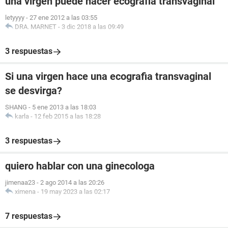
una virgen puede hacer ecografia transvaginal
letyyyy
-
27 ene 2012 a las 03:55
DRA. MARNET
-
3 dic 2018 a las 09:49
3 respuestas
Si una virgen hace una ecografia transvaginal
se desvirga?
SHANG
-
5 ene 2013 a las 18:03
karla
-
12 feb 2015 a las 18:28
3 respuestas
quiero hablar con una ginecologa
jimenaa23
-
2 ago 2014 a las 20:26
ximena
-
19 may 2023 a las 02:17
7 respuestas