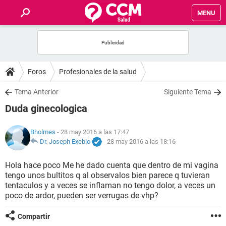
MENU
INICIO
FOROS
Foros
Profesionales de la salud
SALUD
Tema Anterior
Siguiente Tema
Duda ginecologica
FAMILIA
Bholmes
- 28 may 2016 a las 17:47
NUTRICIÓN
Dr. Joseph Exebio
-
28 may 2016 a las 18:16
Hola hace poco Me he dado cuenta que dentro de mi vagina
BIENESTAR
tengo unos bultitos q al observalos bien parece q tuvieran
tentaculos y a veces se inflaman no tengo dolor, a veces un
SEXUALIDAD
poco de ardor, pueden ser verrugas de vhp?
Compartir
GLOSARIO