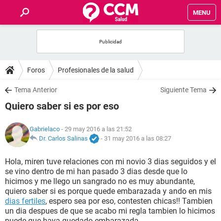
MENU
INICIO
FOROS
Foros
Profesionales de la salud
SALUD
Tema Anterior
Siguiente Tema
Quiero saber si es por eso
FAMILIA
Gabrielaco
- 29 may 2016 a las 21:52
NUTRICIÓN
Dr. Carlos Salinas
-
31 may 2016 a las 08:27
Hola, miren tuve relaciones con mi novio 3 dias seguidos y el
BIENESTAR
se vino dentro de mi han pasado 3 dias desde que lo
hicimos y me llego un sangrado no es muy abundante,
SEXUALIDAD
quiero saber si es porque quede embarazada y ando en mis
dias fertiles
, espero sea por eso, contesten chicas!! Tambien
un dia despues de que se acabo mi regla tambien lo hicimos
GLOSARIO
puede que haya quedado embarazada