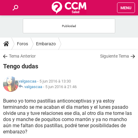
MENU
INICIO
FORUMS
Foros
Embarazo
SALUD
Tema Anterior
Siguiente Tema
Tengo dudas
FAMILIA
valgascaa
- 5 jun 2016 à 13:30
NUTRICIÓN
valgascaa
-
5 jun 2016 à 21:46
Bueno yo tomo pastillas anticonceptivas y ya estoy
BIENESTAR
terminando se me acaban el día martes y el lunes pasado
olvide una y tuve relaciones ese día, al otro día me tome las
SEXUALIDAD
dos y manche de poquitos como marrón y ya no mancho
aún me faltan dos pastillas, podré tener posibilidades de
embarazo?
GLOSARIO