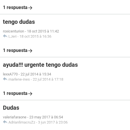
1 respuesta
tengo dudas
roxicenturion
-
18 oct 2015 à 11:42
LJeri
-
18 oct 2015 à 16:36
1 respuesta
ayuda!!! urgente tengo dudas
lexxA770
-
22 jul 2014 à 15:34
marlene-ines
-
22 jul 2014 à 17:18
1 respuesta
Dudas
valeriafaraone
-
23 may 2017 à 06:54
AdrianlimacruZz
-
3 jun 2017 à 23:06