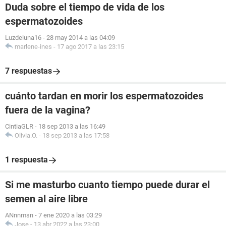
Duda sobre el tiempo de vida de los
espermatozoides
Luzdeluna16
-
28 may 2014 a las 04:09
marlene-ines
-
17 ago 2017 a las 23:15
7 respuestas
cuánto tardan en morir los espermatozoides
fuera de la vagina?
CintiaGLR
-
18 sep 2013 a las 16:49
Olivia.O.
-
18 sep 2013 a las 17:58
1 respuesta
Si me masturbo cuanto tiempo puede durar el
semen al aire libre
ANnnmsn
-
7 ene 2020 a las 03:29
Jose
-
13 abr 2022 a las 23:00