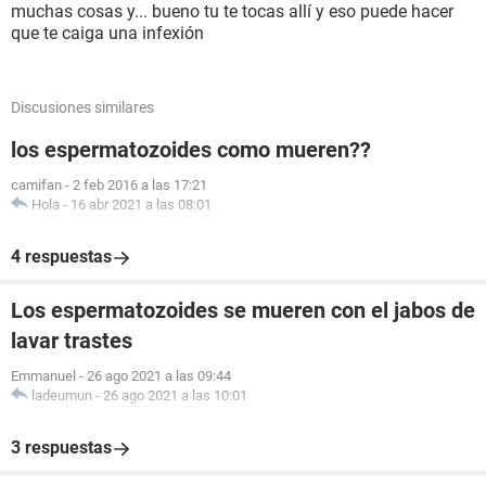
muchas cosas y... bueno tu te tocas allí y eso puede hacer
que te caiga una infexión
Discusiones similares
los espermatozoides como mueren??
camifan
-
2 feb 2016 a las 17:21
Hola
-
16 abr 2021 a las 08:01
4 respuestas
Los espermatozoides se mueren con el jabos de
lavar trastes
Emmanuel
-
26 ago 2021 a las 09:44
ladeumun
-
26 ago 2021 a las 10:01
3 respuestas