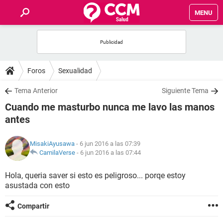
MENU
INICIO
FOROS
Foros
Sexualidad
SALUD
Tema Anterior
Siguiente Tema
Cuando me masturbo nunca me lavo las manos
FAMILIA
antes
NUTRICIÓN
MisakiAyusawa
- 6 jun 2016 a las 07:39
CamilaVerse
-
6 jun 2016 a las 07:44
BIENESTAR
Hola, queria saver si esto es peligroso... porqe estoy
asustada con esto
SEXUALIDAD
Compartir
GLOSARIO