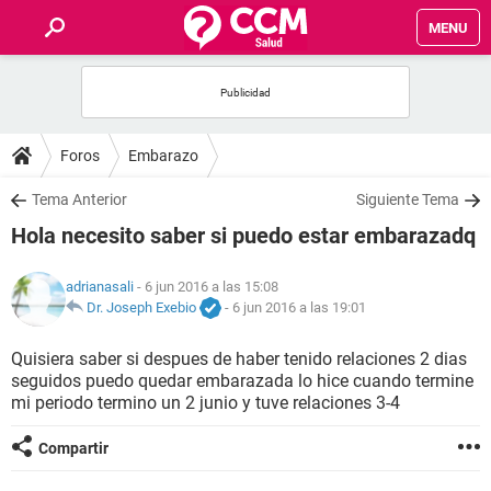
MENU
INICIO
FOROS
Foros
Embarazo
SALUD
Tema Anterior
Siguiente Tema
Hola necesito saber si puedo estar embarazadq
FAMILIA
adrianasali
- 6 jun 2016 a las 15:08
NUTRICIÓN
Dr. Joseph Exebio
-
6 jun 2016 a las 19:01
Quisiera saber si despues de haber tenido relaciones 2 dias
BIENESTAR
seguidos puedo quedar embarazada lo hice cuando termine
mi periodo termino un 2 junio y tuve relaciones 3-4
SEXUALIDAD
Compartir
GLOSARIO