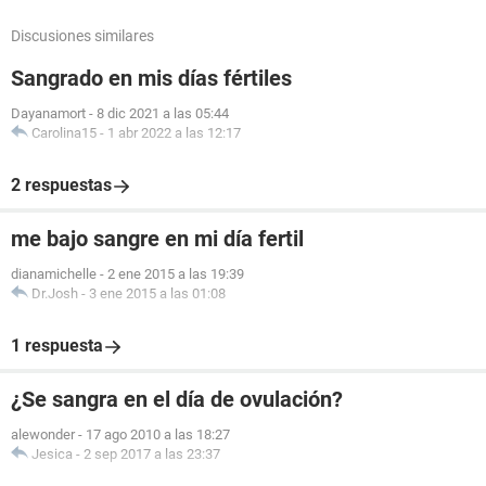
Discusiones similares
Sangrado en mis días fértiles
Dayanamort
-
8 dic 2021 a las 05:44
Carolina15
-
1 abr 2022 a las 12:17
2 respuestas
me bajo sangre en mi día fertil
dianamichelle
-
2 ene 2015 a las 19:39
Dr.Josh
-
3 ene 2015 a las 01:08
1 respuesta
¿Se sangra en el día de ovulación?
alewonder
-
17 ago 2010 a las 18:27
Jesica
-
2 sep 2017 a las 23:37