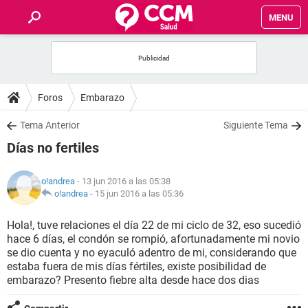
MENU
INICIO
FOROS
Foros
Embarazo
SALUD
Tema Anterior
Siguiente Tema
Días no fertiles
FAMILIA
o!andrea
- 13 jun 2016 a las 05:38
NUTRICIÓN
o!andrea
-
15 jun 2016 a las 05:36
Hola!, tuve relaciones el día 22 de mi ciclo de 32, eso sucedió
BIENESTAR
hace 6 días, el condón se rompió, afortunadamente mi novio
se dio cuenta y no eyaculó adentro de mi, considerando que
SEXUALIDAD
estaba fuera de mis días fértiles, existe posibilidad de
embarazo? Presento fiebre alta desde hace dos dias
GLOSARIO