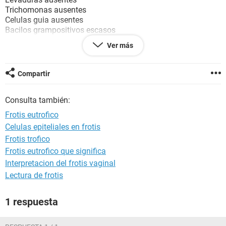
Trichomonas ausentes
Celulas guia ausentes
Bacilos grampositivos escasos
Lactobacilos +
Ver más
Respuesta leucocitaria escasos
Muchismas gracias de antemano.
Compartir
Consulta también:
Frotis eutrofico
Celulas epiteliales en frotis
Frotis trofico
Frotis eutrofico que significa
Interpretacion del frotis vaginal
Lectura de frotis
1 respuesta