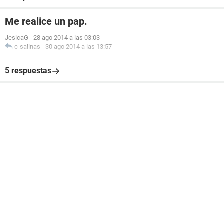
Me realice un pap.
JesicaG
-
28 ago 2014 a las 03:03
c-salinas
-
30 ago 2014 a las 13:57
5 respuestas