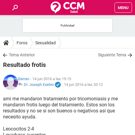
MENU
INICIO
FOROS
Foros
Sexualidad
SALUD
Tema Anterior
Siguiente Tema
Resultado frotis
FAMILIA
Barran
- 14 jun 2016 a las 19:15
NUTRICIÓN
Dr. Joseph Exebio
-
14 jun 2016 a las 20:12
ami me mandaron tratamiento por tricomoniasis y me
BIENESTAR
mandaron frotis luego del tratamiento. Estos son los
resultados y no se si son buenos o negativos asi que
SEXUALIDAD
necesito ayuda.
Leococitos 2-4
GLOSARIO
Levaduras ausentes