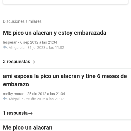
Discusiones similares
ME pico un alacran y estoy embarazada
lesperan
-
6 sep 2012 a las 21:34
Miligarcia
-
31 jul 2023 a las 11:02
3 respuestas
ami esposa la pico un alacran y tine 6 meses de
embarazo
melky moran
-
25 dic 2012 a las 21:04
Abigail P.
-
25 dic 2012 a las 21:37
1 respuesta
Me pico un alacran