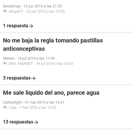
terezamay
-
12 jun 2015 a las 21:25
Abigail P.
-
22 jun 2015 a las 15:35
1 respuesta
No me baja la regla tomando pastillas
anticonceptivas
Miriam
-
18 jul 2019 a las 11:39
DRA. MARNET
-
19 jul 2019 a las 10:50
3 respuestas
Me sale liquido del ano, parece agua
Carlosrtyyh
-
31 mar 2019 a las 16:31
Lidia
-
7 feb 2023 a las 19:52
13 respuestas