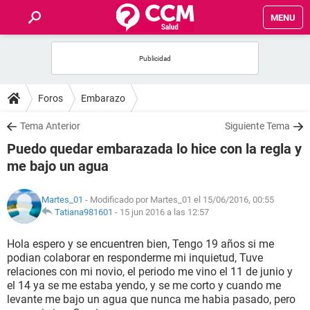
MENU
INICIO
FOROS
Foros
Embarazo
SALUD
Tema Anterior
Siguiente Tema
Puedo quedar embarazada lo hice con la regla y
FAMILIA
me bajo un agua
NUTRICIÓN
Martes_01
- Modificado por Martes_01 el 15/06/2016, 00:55
Tatiana981601
-
15 jun 2016 a las 12:57
BIENESTAR
Hola espero y se encuentren bien, Tengo 19 años si me
podian colaborar en responderme mi inquietud, Tuve
SEXUALIDAD
relaciones con mi novio, el periodo me vino el 11 de junio y
el 14 ya se me estaba yendo, y se me corto y cuando me
levante me bajo un agua que nunca me habia pasado, pero
GLOSARIO