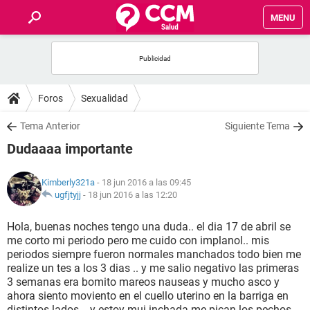
MENU
INICIO
FOROS
Foros
Sexualidad
SALUD
Tema Anterior
Siguiente Tema
Dudaaaa importante
FAMILIA
Kimberly321a
- 18 jun 2016 a las 09:45
NUTRICIÓN
ugfjtyjj
-
18 jun 2016 a las 12:20
Hola, buenas noches tengo una duda.. el dia 17 de abril se
BIENESTAR
me corto mi periodo pero me cuido con implanol.. mis
periodos siempre fueron normales manchados todo bien me
SEXUALIDAD
realize un tes a los 3 dias .. y me salio negativo las primeras
3 semanas era bomito mareos nauseas y mucho asco y
ahora siento moviento en el cuello uterino en la barriga en
GLOSARIO
distintos lados .. y estoy mui inchada me pican los pechos