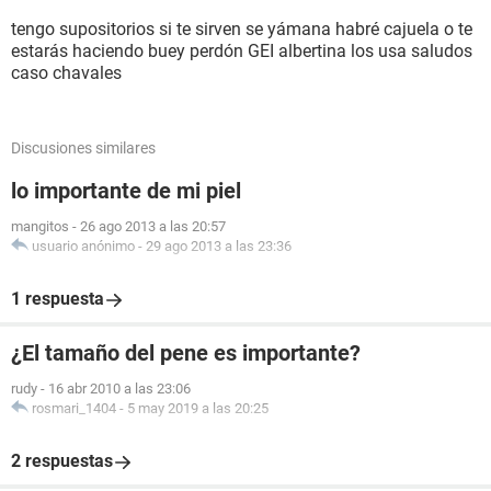
tengo supositorios si te sirven se yámana habré cajuela o te
estarás haciendo buey perdón GEI albertina los usa saludos
caso chavales
Discusiones similares
lo importante de mi piel
mangitos
-
26 ago 2013 a las 20:57
usuario anónimo
-
29 ago 2013 a las 23:36
1 respuesta
¿El tamaño del pene es importante?
rudy
-
16 abr 2010 a las 23:06
rosmari_1404
-
5 may 2019 a las 20:25
2 respuestas