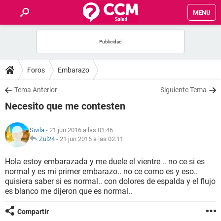
MENU
INICIO
FOROS
Foros
Embarazo
SALUD
Tema Anterior
Siguiente Tema
Necesito que me contesten
FAMILIA
Sivila
- 21 jun 2016 a las 01:46
NUTRICIÓN
Zul24
-
21 jun 2016 a las 02:11
Hola estoy embarazada y me duele el vientre .. no ce si es
BIENESTAR
normal y es mi primer embarazo.. no ce como es y eso..
quisiera saber si es normal.. con dolores de espalda y el flujo
SEXUALIDAD
es blanco me dijeron que es normal..
Compartir
GLOSARIO