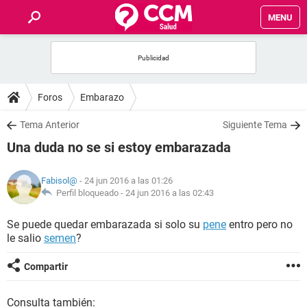
MENU
INICIO
FOROS
Foros
Embarazo
SALUD
Tema Anterior
Siguiente Tema
Una duda no se si estoy embarazada
FAMILIA
Fabisol@
- 24 jun 2016 a las 01:26
NUTRICIÓN
Perfil bloqueado -
24 jun 2016 a las 02:43
Se puede quedar embarazada si solo su
pene
entro pero no
BIENESTAR
le salio
semen
?
SEXUALIDAD
Compartir
GLOSARIO
Consulta también: