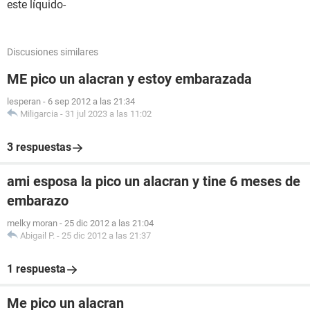
este líquido-
Discusiones similares
ME pico un alacran y estoy embarazada
lesperan
-
6 sep 2012 a las 21:34
Miligarcia
-
31 jul 2023 a las 11:02
3 respuestas
ami esposa la pico un alacran y tine 6 meses de
embarazo
melky moran
-
25 dic 2012 a las 21:04
Abigail P.
-
25 dic 2012 a las 21:37
1 respuesta
Me pico un alacran