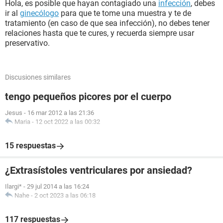
Hola, es posible que hayan contagiado una
infección
, debes
ir al
ginecólogo
para que te tome una muestra y te de
tratamiento (en caso de que sea infección), no debes tener
relaciones hasta que te cures, y recuerda siempre usar
preservativo.
Discusiones similares
tengo pequeños picores por el cuerpo
Jesus
-
16 mar 2012 a las 21:36
Maria
-
12 oct 2022 a las 00:32
15 respuestas
¿Extrasístoles ventriculares por ansiedad?
Ilargi*
-
29 jul 2014 a las 16:24
Nahe
-
2 oct 2023 a las 06:18
117 respuestas