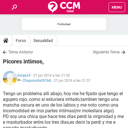
MENU
INICIO
FOROS
Foros
Sexualidad
SALUD
Tema Anterior
Siguiente Tema
Picores intimos,
FAMILIA
Sonja24
- 27 jun 2016 a las 21:42
NUTRICIÓN
Chuponsita55768
-
27 jun 2016 a las 21:57
Tengo un problema allí abajo, hoy me he fijado que tengo el
BIENESTAR
agujero rojo, como si estuviera irritado,tambien tengo una
mancha oscura en uno de los labios y me noto como una
SEXUALIDAD
incomodidad en mis partes intimas(mr molestara algo).
PD:soy una chica que hace tres días perdi la virginidad y me
e masturbador entre los tres días,es decir la perdi y me e
GLOSARIO
seguido masturbando