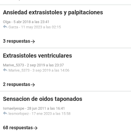
Ansiedad extrasistoles y palpitaciones
Olga
-
5 abr 2018 a las 23:41
Garza
-
11 may 2023 a las 02:15
3 respuestas
Extrasistoles ventriculares
Marive_5373
-
2 sep 2019 a las 23:37
Marive_5373
-
3 sep 2019 a las 14:06
2 respuestas
Sensacion de oidos taponados
Ismaelyespe
-
28 jun 2011 a las 16:41
lesmorlopez
-
17 ene 2023 a las 15:58
68 respuestas