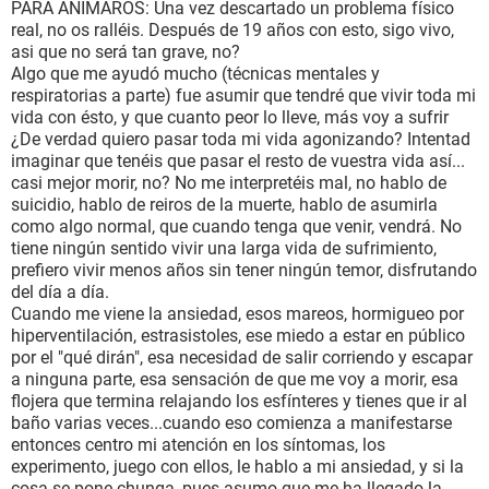
PARA ANIMAROS: Una vez descartado un problema físico
real, no os ralléis. Después de 19 años con esto, sigo vivo,
asi que no será tan grave, no?
Algo que me ayudó mucho (técnicas mentales y
respiratorias a parte) fue asumir que tendré que vivir toda mi
vida con ésto, y que cuanto peor lo lleve, más voy a sufrir
¿De verdad quiero pasar toda mi vida agonizando? Intentad
imaginar que tenéis que pasar el resto de vuestra vida así...
casi mejor morir, no? No me interpretéis mal, no hablo de
suicidio, hablo de reiros de la muerte, hablo de asumirla
como algo normal, que cuando tenga que venir, vendrá. No
tiene ningún sentido vivir una larga vida de sufrimiento,
prefiero vivir menos años sin tener ningún temor, disfrutando
del día a día.
Cuando me viene la ansiedad, esos mareos, hormigueo por
hiperventilación, estrasistoles, ese miedo a estar en público
por el "qué dirán", esa necesidad de salir corriendo y escapar
a ninguna parte, esa sensación de que me voy a morir, esa
flojera que termina relajando los esfínteres y tienes que ir al
baño varias veces...cuando eso comienza a manifestarse
entonces centro mi atención en los síntomas, los
experimento, juego con ellos, le hablo a mi ansiedad, y si la
cosa se pone chunga, pues asumo que me ha llegado la