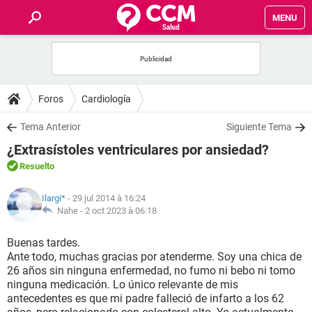
MENU
INICIO
FORUMS
Foros
Cardiología
SALUD
Tema Anterior
Siguiente Tema
¿Extrasístoles ventriculares por ansiedad?
FAMILIA
Resuelto
NUTRICIÓN
Ilargi*
- 29 jul 2014 à 16:24
Nahe -
2 oct 2023 à 06:18
BIENESTAR
Buenas tardes.
Ante todo, muchas gracias por atenderme. Soy una chica de
SEXUALIDAD
26 años sin ninguna enfermedad, no fumo ni bebo ni tomo
ninguna medicación. Lo único relevante de mis
antecedentes es que mi padre falleció de infarto a los 62
GLOSARIO