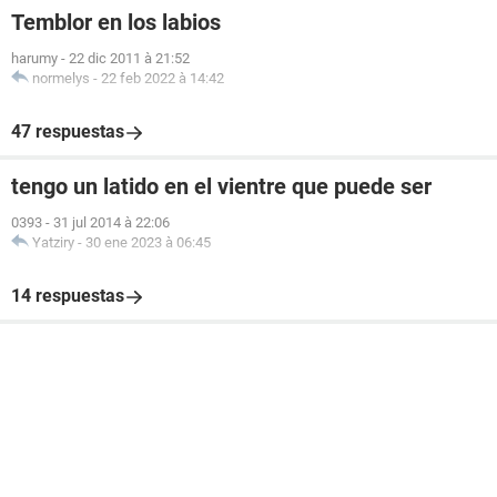
Temblor en los labios
harumy
-
22 dic 2011 à 21:52
normelys
-
22 feb 2022 à 14:42
47 respuestas
tengo un latido en el vientre que puede ser
0393
-
31 jul 2014 à 22:06
Yatziry
-
30 ene 2023 à 06:45
14 respuestas