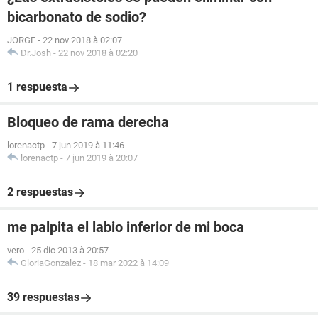
bicarbonato de sodio?
JORGE
-
22 nov 2018 à 02:07
Dr.Josh
-
22 nov 2018 à 02:20
1 respuesta
Bloqueo de rama derecha
lorenactp
-
7 jun 2019 à 11:46
lorenactp
-
7 jun 2019 à 20:07
2 respuestas
me palpita el labio inferior de mi boca
vero
-
25 dic 2013 à 20:57
GloriaGonzalez
-
18 mar 2022 à 14:09
39 respuestas