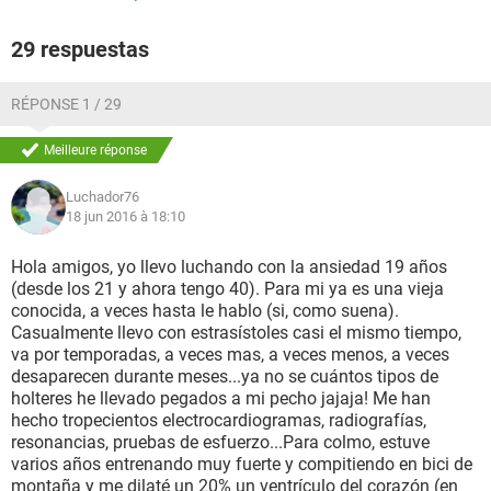
tiene algo que ver con mi bloqueo incompleto, y por qué no
se me quitan desde hace 4 días si nunca me había pasado,
29 respuestas
estoy tomando valeriana en capsulas, ¿esto podría ayudar a
que se quiten, verdad?.
Agradecería mucho una respuesta. Atentamente: Ilargi.
RÉPONSE 1 / 29
Meilleure réponse
Luchador76
18 jun 2016 à 18:10
Hola amigos, yo llevo luchando con la ansiedad 19 años
(desde los 21 y ahora tengo 40). Para mi ya es una vieja
conocida, a veces hasta le hablo (si, como suena).
Casualmente llevo con estrasístoles casi el mismo tiempo,
va por temporadas, a veces mas, a veces menos, a veces
desaparecen durante meses...ya no se cuántos tipos de
holteres he llevado pegados a mi pecho jajaja! Me han
hecho tropecientos electrocardiogramas, radiografías,
resonancias, pruebas de esfuerzo...Para colmo, estuve
varios años entrenando muy fuerte y compitiendo en bici de
montaña y me dilaté un 20% un ventrículo del corazón (en