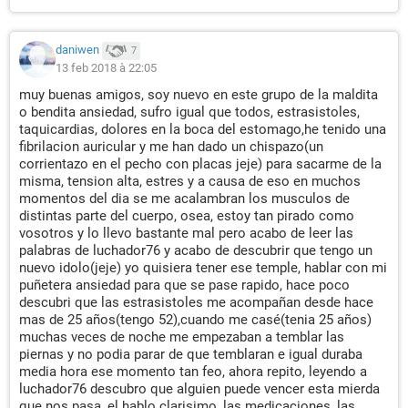
daniwen
7
13 feb 2018 à 22:05
muy buenas amigos, soy nuevo en este grupo de la maldita
o bendita ansiedad, sufro igual que todos, estrasistoles,
taquicardias, dolores en la boca del estomago,he tenido una
fibrilacion auricular y me han dado un chispazo(un
corrientazo en el pecho con placas jeje) para sacarme de la
misma, tension alta, estres y a causa de eso en muchos
momentos del dia se me acalambran los musculos de
distintas parte del cuerpo, osea, estoy tan pirado como
vosotros y lo llevo bastante mal pero acabo de leer las
palabras de luchador76 y acabo de descubrir que tengo un
nuevo idolo(jeje) yo quisiera tener ese temple, hablar con mi
puñetera ansiedad para que se pase rapido, hace poco
descubri que las estrasistoles me acompañan desde hace
mas de 25 años(tengo 52),cuando me casé(tenia 25 años)
muchas veces de noche me empezaban a temblar las
piernas y no podia parar de que temblaran e igual duraba
media hora ese momento tan feo, ahora repito, leyendo a
luchador76 descubro que alguien puede vencer esta mierda
que nos pasa, el hablo clarisimo, las medicaciones, las