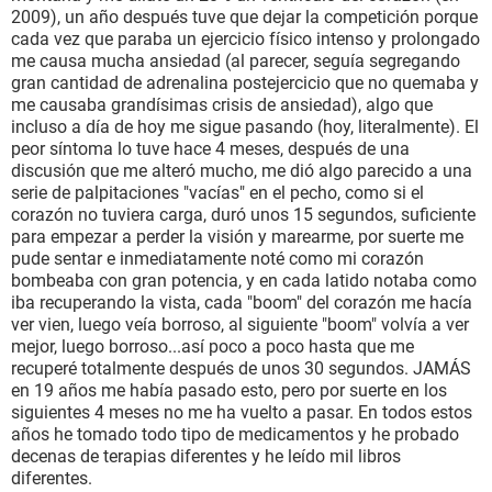
2009), un año después tuve que dejar la competición porque
cada vez que paraba un ejercicio físico intenso y prolongado
me causa mucha ansiedad (al parecer, seguía segregando
gran cantidad de adrenalina postejercicio que no quemaba y
me causaba grandísimas crisis de ansiedad), algo que
incluso a día de hoy me sigue pasando (hoy, literalmente). El
peor síntoma lo tuve hace 4 meses, después de una
discusión que me alteró mucho, me dió algo parecido a una
serie de palpitaciones "vacías" en el pecho, como si el
corazón no tuviera carga, duró unos 15 segundos, suficiente
para empezar a perder la visión y marearme, por suerte me
pude sentar e inmediatamente noté como mi corazón
bombeaba con gran potencia, y en cada latido notaba como
iba recuperando la vista, cada "boom" del corazón me hacía
ver vien, luego veía borroso, al siguiente "boom" volvía a ver
mejor, luego borroso...así poco a poco hasta que me
recuperé totalmente después de unos 30 segundos. JAMÁS
en 19 años me había pasado esto, pero por suerte en los
siguientes 4 meses no me ha vuelto a pasar. En todos estos
años he tomado todo tipo de medicamentos y he probado
decenas de terapias diferentes y he leído mil libros
diferentes.