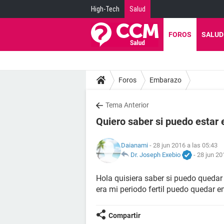
High-Tech
Salud
FOROS
SALUD
Foros
Embarazo
Tema Anterior
Quiero saber si puedo estar
Daianami
- 28 jun 2016 a las 05:43
Dr. Joseph Exebio
-
28 jun 20
Hola quisiera saber si puedo quedar
era mi periodo fertil puedo quedar
Compartir