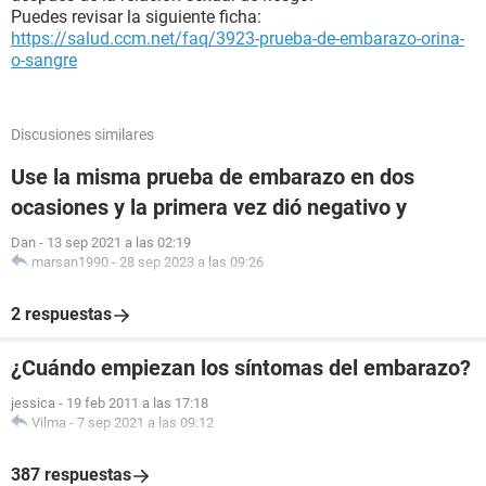
Puedes revisar la siguiente ficha:
https://salud.ccm.net/faq/3923-prueba-de-embarazo-orina-
o-sangre
Discusiones similares
Use la misma prueba de embarazo en dos
ocasiones y la primera vez dió negativo y
Dan
-
13 sep 2021 a las 02:19
marsan1990
-
28 sep 2023 a las 09:26
2 respuestas
¿Cuándo empiezan los síntomas del embarazo?
jessica
-
19 feb 2011 a las 17:18
Vilma
-
7 sep 2021 a las 09:12
387 respuestas