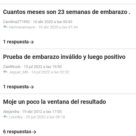
Cuantos meses son 23 semanas de embarazo .
Carolina271992
-
10 abr 2020 a las 00:43
Hermanamayor
-
10 abr 2020 a las 01:44
1 respuesta
Prueba de embarazo inválido y luego positivo
ZaidWook
-
13 jul 2022 a las 19:50
Jaguar_MX
-
14 jul 2022 a las 02:32
1 respuesta
Moje un poco la ventana del resultado
Alejandra
-
19 abr 2012 a las 17:05
Lourdes
-
25 jun 2022 a las 06:18
6 respuestas