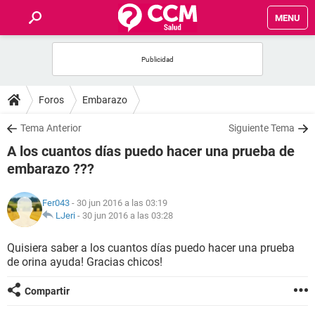
MENU
INICIO
FOROS
Foros
Embarazo
SALUD
Tema Anterior
Siguiente Tema
A los cuantos días puedo hacer una prueba de
FAMILIA
embarazo ???
NUTRICIÓN
Fer043
- 30 jun 2016 a las 03:19
LJeri
-
30 jun 2016 a las 03:28
BIENESTAR
Quisiera saber a los cuantos días puedo hacer una prueba
de orina ayuda! Gracias chicos!
SEXUALIDAD
Compartir
GLOSARIO