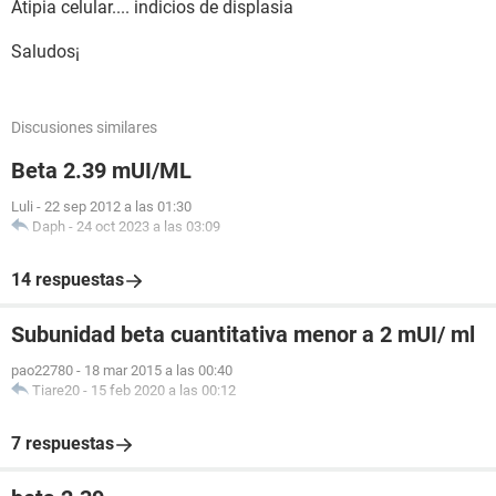
Atipia celular.... indicios de displasia
Saludos¡
Discusiones similares
Beta 2.39 mUI/ML
Luli
-
22 sep 2012 a las 01:30
Daph
-
24 oct 2023 a las 03:09
14 respuestas
Subunidad beta cuantitativa menor a 2 mUI/ ml
pao22780
-
18 mar 2015 a las 00:40
Tiare20
-
15 feb 2020 a las 00:12
7 respuestas