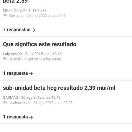
beta 2.39
luz
-
1 dic 2011 a las 15:17
Samanta
-
25 ene 2022 a las 20:43
7 respuestas
Que significa este resultado
Lalybaez99
-
21 jul 2015 a las 18:10
Dr.Josh
-
22 jul 2015 a las 04:40
1 respuesta
sub-unidad beta hcg resultado 2,39 mui/ml
SARMAG
-
30 ago 2012 a las 19:43
marlene-ines
-
31 ago 2012 a las 03:03
1 respuesta