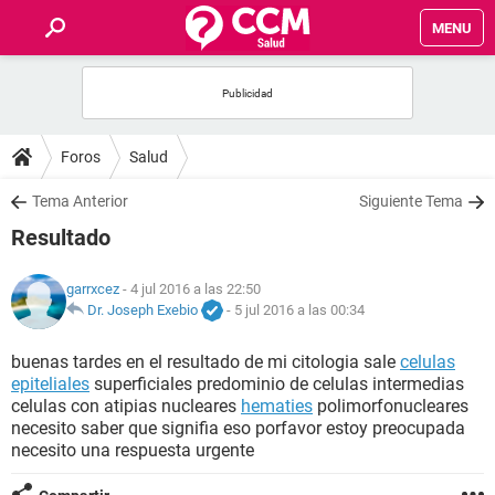
MENU
INICIO
FOROS
Foros
Salud
SALUD
Tema Anterior
Siguiente Tema
Resultado
FAMILIA
garrxcez
- 4 jul 2016 a las 22:50
NUTRICIÓN
Dr. Joseph Exebio
-
5 jul 2016 a las 00:34
buenas tardes en el resultado de mi citologia sale
celulas
BIENESTAR
epiteliales
superficiales predominio de celulas intermedias
celulas con atipias nucleares
hematies
polimorfonucleares
SEXUALIDAD
necesito saber que signifia eso porfavor estoy preocupada
necesito una respuesta urgente
GLOSARIO