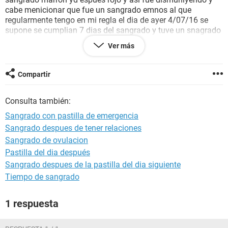
cabe menicionar que fue un sangrado emnos al que
regularmente tengo en mi regla el dia de ayer 4/07/16 se
supone se cumplian 7 dias del sangrado y tuve un snagrado
muy minimo y al dia de hoy todavia tengo sangrado y un
Ver más
leve malestar abdominal la verdad estoy muy espantada
tengo 17 años y de por si sufrod e endometriosis
ahora haciendo mis calculos mi regla viene el 11 de julio
Compartir
pero al leer comentarios lei que a lo emjro se adelanata una
semana o retrasa
Consulta también:
entocnes quiero saber que es este sangrado si todavia es
efecto secundario de la pastilla o la regla , o si tengo que ir a
Sangrado con pastilla de emergencia
atencion medica por favor doctora AYUDEME tengo mucho
Sangrado despues de tener relaciones
miedo
Sangrado de ovulacion
Pastilla del dia después
Sangrado despues de la pastilla del dia siguiente
Tiempo de sangrado
1 respuesta