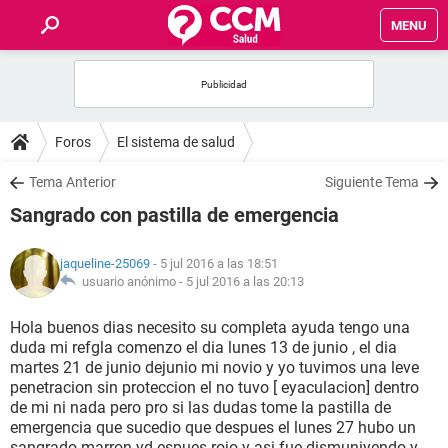
MENU
INICIO
FOROS
Foros
El sistema de salud
SALUD
Tema Anterior
Siguiente Tema
Sangrado con pastilla de emergencia
FAMILIA
jaqueline-25069
- 5 jul 2016 a las 18:51
NUTRICIÓN
usuario anónimo -
5 jul 2016 a las 20:13
Hola buenos dias necesito su completa ayuda tengo una
BIENESTAR
duda mi refgla comenzo el dia lunes 13 de junio , el dia
martes 21 de junio dejunio mi novio y yo tuvimos una leve
SEXUALIDAD
penetracion sin proteccion el no tuvo [ eyaculacion] dentro
de mi ni nada pero pro si las dudas tome la pastilla de
emergencia que sucedio que despues el lunes 27 hubo un
GLOSARIO
sangrado marron yd espues rojo y asi fue dismuniyendo y