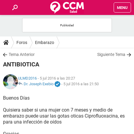
MENU
INICIO
FOROS
Foros
Embarazo
SALUD
Tema Anterior
Siguiente Tema
ANTIBIOTICA
FAMILIA
ULMD2016
- 5 jul 2016 a las 20:27
NUTRICIÓN
Dr. Joseph Exebio
-
5 jul 2016 a las 21:50
Buenos Días
BIENESTAR
Quisiera saber si una mujer con 7 meses y medio de
SEXUALIDAD
embarazo puede usar las gotas oticas Ciprofluoxacina, es
para una infección de oídos
GLOSARIO
Gracias