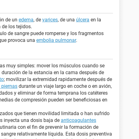
ión de un
edema
, de
varices
, de una
úlcera
en la
 de los tejidos.
águlo de sangre puede romperse y los fragmentos
o que provoca una
embolia pulmonar
.
mas muy simples: mover los músculos cuando se
, la duración de la estancia en la cama después de
to
; movilizar la extremidad rapidamente después de
s piernas
durante un viaje largo en coche o en avión,
dados y eliminar de forma temprana los catéteres
medias de compresión pueden ser beneficiosas en
zados que tienen movilidad limitada o han sufrido
les inyecta una dosis baja de
anticoagulantes
tinaria con el fin de prevenir la formación de
sangre relativamente líquida. Esta dosis preventiva