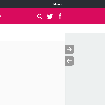
Idioma
O