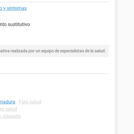
go y síntomas
to sustitutivo
tiva realizada por un equipo de especialistas de la salud.
emadura
-
Foro salud
ro salud
 -Glosario