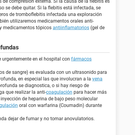
 de compresión externa. Si la causa de la flebitis es
o se debe quitar. Si la flebitis está infectada, se
eros de tromboflebitis infectada una exploración
bién utilizaremos medicamentos orales anti-
) y medicamentos tópicos
antiinflamatorios
(gel de
rofundas
se urgentemente en el hospital con
fármacos
los de sangre) es evaluada con un ultrasonido para
rofunda, en especial las que involucran a la
vena
profunda se diagnostica, o si hay riesgo de
a que realizar la anti-
coagulación
para hacer más
or inyección de heparina de bajo peso molecular
gulación
oral con warfarina (Coumadin) durante
enda dejar de fumar y no tomar anovulatorios.