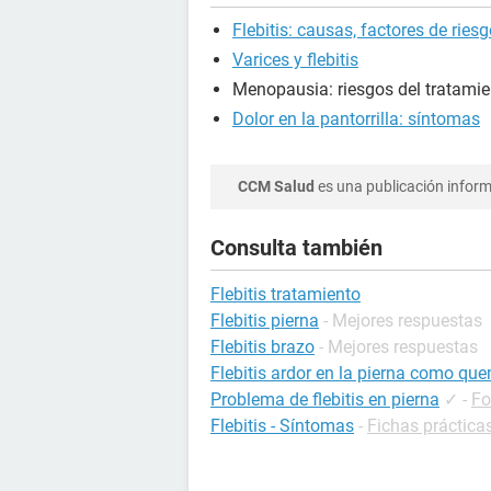
Flebitis: causas, factores de ries
Varices y flebitis
Menopausia: riesgos del tratamien
Dolor en la pantorrilla: síntomas
CCM Salud
es una publicación informa
Consulta también
Flebitis tratamiento
Flebitis pierna
- Mejores respuestas
Flebitis brazo
- Mejores respuestas
Flebitis ardor en la pierna como qu
Problema de flebitis en pierna
✓
-
Fo
Flebitis - Síntomas
-
Fichas prácticas