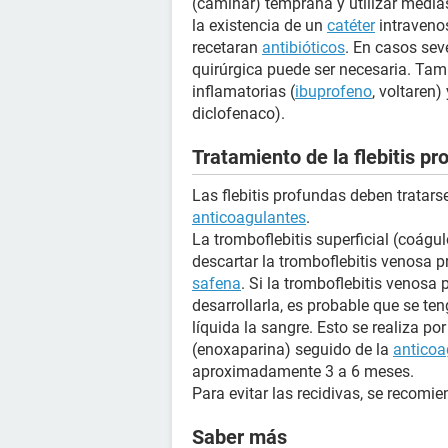
(caminar) temprana y utilizar medias
la existencia de un
catéter
intravenos
recetaran
antibióticos
. En casos sev
quirúrgica puede ser necesaria. Tam
inflamatorias (
ibuprofeno
, voltaren
diclofenaco).
Tratamiento de la flebitis p
Las flebitis profundas deben tratar
anticoagulantes
.
La tromboflebitis superficial (coágu
descartar la tromboflebitis venosa p
safena
. Si la tromboflebitis venosa 
desarrollarla, es probable que se teng
líquida la sangre. Esto se realiza p
(enoxaparina) seguido de la
anticoa
aproximadamente 3 a 6 meses.
Para evitar las recidivas, se recomi
Saber más