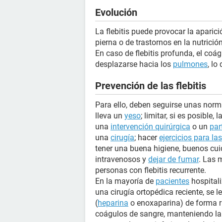
Evolución
La flebitis puede provocar la aparic
pierna o de trastornos en la nutrición
En caso de flebitis profunda, el co
desplazarse hacia los
pulmones
, l
Prevención de las flebitis
Para ello, deben seguirse unas nor
lleva un
yeso
; limitar, si es posible
una
intervención quirúrgica
o un
par
una
cirugía
; hacer
ejercicios para la
tener una buena higiene, buenos cui
intravenosos y
dejar de fumar
. Las 
personas con flebitis recurrente.
En la mayoría de
pacientes
hospitali
una cirugía ortopédica reciente, se 
(
heparina
o enoxaparina) de forma ru
coágulos de sangre, manteniendo la 