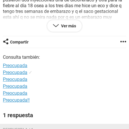
fiebre al día 18 osea a los tres días me hice un eco y dice q
tengo tres semanas de embarazo y q el saco gestacional
esta ahí q no se mira nada por q es un embarazo muy
temprano y q debo esperar ahora me enviaron hacer una
Ver más
prueba de embarazo cuantitativa y q si esta doblada la hgc
se sigue desarrollando acá es ilegal el aborto y fui para q me
hagan el legrado pero me están haciendo los controles no se
Compartir
q hacer ayuda
Consulta también:
Preocupada
Preocupada
✓
Preocupada
Preocupada
Preocupada
Preocupada!!
1 respuesta