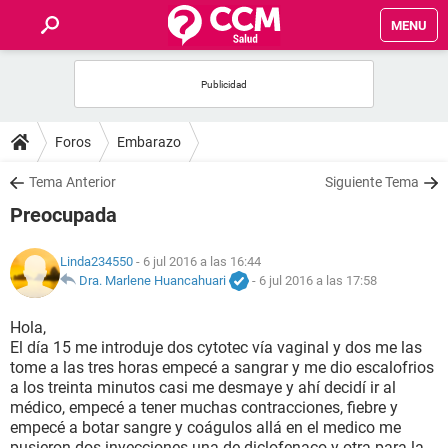
MENU
INICIO
FOROS
Foros
Embarazo
SALUD
Tema Anterior
Siguiente Tema
Preocupada
FAMILIA
Linda234550
- 6 jul 2016 a las 16:44
NUTRICIÓN
Dra. Marlene Huancahuari
-
6 jul 2016 a las 17:58
Hola,
BIENESTAR
El día 15 me introduje dos cytotec vía vaginal y dos me las
tome a las tres horas empecé a sangrar y me dio escalofrios
SEXUALIDAD
a los treinta minutos casi me desmaye y ahí decidí ir al
médico, empecé a tener muchas contracciones, fiebre y
empecé a botar sangre y coágulos allá en el medico me
GLOSARIO
pusieron dos inyecciones una de diclofenaco y otra para la