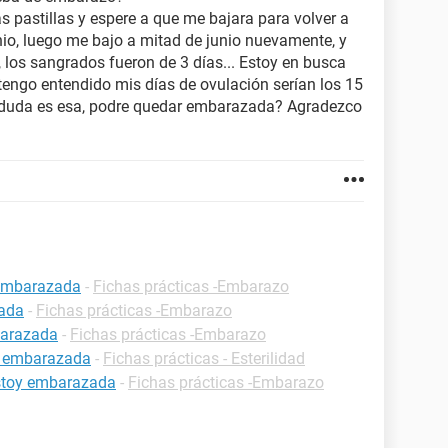
s pastillas y espere a que me bajara para volver a
nio, luego me bajo a mitad de junio nuevamente, y
r, los sangrados fueron de 3 días... Estoy en busca
engo entendido mis días de ovulación serían los 15
 duda es esa, podre quedar embarazada? Agradezco
 embarazada
-
Fichas prácticas -Embarazo
zada
-
Fichas prácticas -Embarazo
barazada
-
Fichas prácticas -Embarazo
r embarazada
-
Fichas prácticas - Esterilidad
estoy embarazada
-
Fichas prácticas -Embarazo