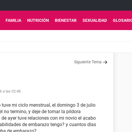
FAMILIA
NUTRICIÓN
BIENESTAR
SEXUALIDAD
GLOSARI
Siguiente Tema
6 a las 02:48
 tuve mi ciclo menstrual, el domingo 3 de julio
l no termino, y deje de tomar la pildora
ía de ayer tuve relaciones con mi novio el acabo
babilidades de embarazo tengo? y cuantos días
eba de embarazo?