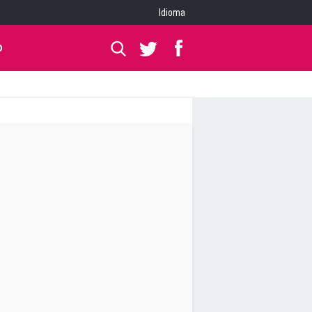
Idioma
O