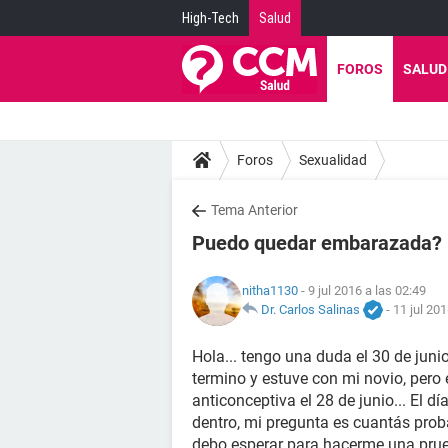
High-Tech
Salud
FOROS
SALUD
Foros
Sexualidad
Tema Anterior
Puedo quedar embarazada?
nitha1130
- 9 jul 2016 a las 02:49
Dr. Carlos Salinas
-
11 jul 201
Hola... tengo una duda el 30 de junio
termino y estuve con mi novio, pero e
anticonceptiva el 28 de junio... El d
dentro, mi pregunta es cuantás pro
debo esperar para hacerme una pru