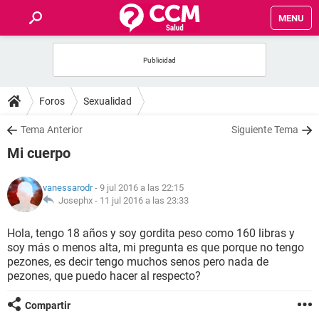
MENU
INICIO
FOROS
Foros
Sexualidad
SALUD
Tema Anterior
Siguiente Tema
Mi cuerpo
FAMILIA
vanessarodr
- 9 jul 2016 a las 22:15
NUTRICIÓN
Josephx -
11 jul 2016 a las 23:33
Hola, tengo 18 años y soy gordita peso como 160 libras y
BIENESTAR
soy más o menos alta, mi pregunta es que porque no tengo
pezones, es decir tengo muchos senos pero nada de
SEXUALIDAD
pezones, que puedo hacer al respecto?
Compartir
GLOSARIO