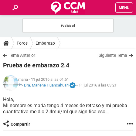
MENU
INICIO
FOROS
Foros
Embarazo
SALUD
Tema Anterior
Siguiente Tema
Prueba de embarazo 2.4
FAMILIA
maria
- 11 jul 2016 a las 01:51
NUTRICIÓN
Dra. Marlene Huancahuari
-
11 jul 2016 a las 03:21
Hola,
BIENESTAR
Mi nombre es maria tengo 4 meses de retraso y mi prueba
cuantitativa me dio 2.4mui/ml que significa eso..
SEXUALIDAD
Compartir
GLOSARIO