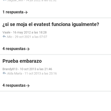
Jaguar_MX
-
14 jul 2022 a las 02:32
1 respuesta
¿si se moja el evatest funciona igualmente?
Vaale
-
16 may 2012 a las 18:28
Mic
-
29 oct 2021 a las 07:07
4 respuestas
Prueba embarazo
Brandy813
-
10 oct 2013 a las 21:46
Aída María
-
11 oct 2013 a las 23:16
4 respuestas