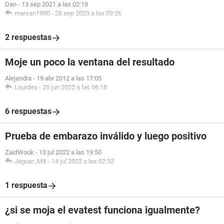
Dan
-
13 sep 2021 a las 02:19
marsan1990
-
28 sep 2023 a las 09:26
2 respuestas
Moje un poco la ventana del resultado
Alejandra
-
19 abr 2012 a las 17:05
Lourdes
-
25 jun 2022 a las 06:18
6 respuestas
Prueba de embarazo inválido y luego positivo
ZaidWook
-
13 jul 2022 a las 19:50
Jaguar_MX
-
14 jul 2022 a las 02:32
1 respuesta
¿si se moja el evatest funciona igualmente?