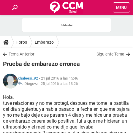
MENU
INICIO
FOROS
Foros
Embarazo
SALUD
Tema Anterior
Siguiente Tema
Prueba de embarazo erronea
FAMILIA
khaleesi_92
- 21 jul 2016 a las 15:46
NUTRICIÓN
Diegovz -
25 jul 2016 a las 13:26
Hola,
BIENESTAR
tuve relaciones y no me protegí, despues me tome la pastilla
del dia siguiente, ya habia pasado la fecha en que me bajara
SEXUALIDAD
y no me bajo deje que pasaran 4 dias y me hice una prueba
de embarazo casera salio positiva, fui a que me hicieran un
ultrasonido y el medico me dijo que llevaba
GLOSARIO
aproximadamente 2 semanas, al dia siguiente me hice una