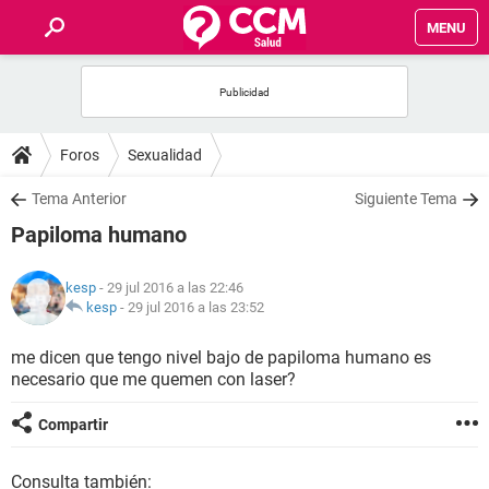
MENU
INICIO
FOROS
Foros
Sexualidad
SALUD
Tema Anterior
Siguiente Tema
Papiloma humano
FAMILIA
kesp
- 29 jul 2016 a las 22:46
NUTRICIÓN
kesp
-
29 jul 2016 a las 23:52
me dicen que tengo nivel bajo de papiloma humano es
BIENESTAR
necesario que me quemen con laser?
SEXUALIDAD
Compartir
GLOSARIO
Consulta también: