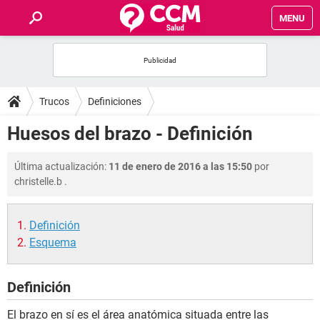
MENU
INICIO
FOROS
Trucos
Definiciones
SALUD
Huesos del brazo - Definición
FAMILIA
Última actualización:
11 de enero de 2016 a las 15:50
por
christelle.b
.
NUTRICIÓN
Definición
BIENESTAR
Esquema
SEXUALIDAD
Definición
GLOSARIO
El brazo en sí es el área anatómica situada entre las